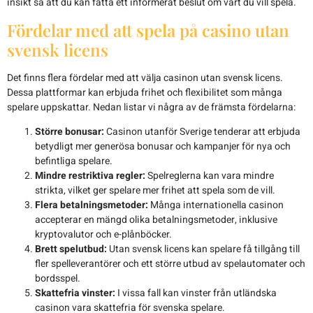
insikt så att du kan fatta ett informerat beslut om vart du vill spela.
Fördelar med att spela på casino utan
svensk licens
Det finns flera fördelar med att välja casinon utan svensk licens.
Dessa plattformar kan erbjuda frihet och flexibilitet som många
spelare uppskattar. Nedan listar vi några av de främsta fördelarna:
Större bonusar:
Casinon utanför Sverige tenderar att erbjuda
betydligt mer generösa bonusar och kampanjer för nya och
befintliga spelare.
Mindre restriktiva regler:
Spelreglerna kan vara mindre
strikta, vilket ger spelare mer frihet att spela som de vill.
Flera betalningsmetoder:
Många internationella casinon
accepterar en mängd olika betalningsmetoder, inklusive
kryptovalutor och e-plånböcker.
Brett spelutbud:
Utan svensk licens kan spelare få tillgång till
fler spelleverantörer och ett större utbud av spelautomater och
bordsspel.
Skattefria vinster:
I vissa fall kan vinster från utländska
casinon vara skattefria för svenska spelare.