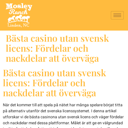
Bästa casino utan svensk
licens: Fördelar och
nackdelar att överväga
Bästa casino utan svensk
licens: Fördelar och
nackdelar att överväga
När det kommer till att spela på nätet har många spelare börjat titta
på alternativ utanför det svenska licenssystemet. I denna artikel
utforskar vi de bästa casinona utan svensk licens och väger fördelar
och nackdelar med dessa plattformar. Målet är att ge en välgrundad