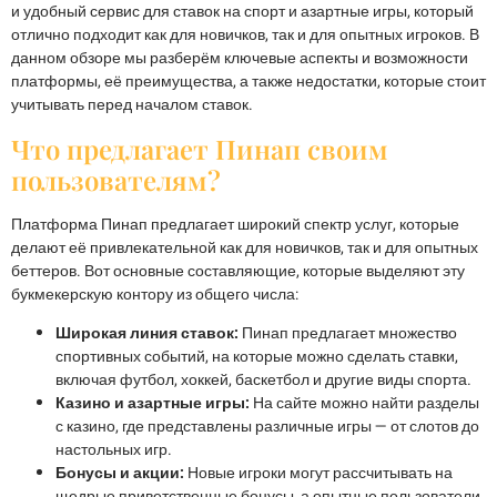
и удобный сервис для ставок на спорт и азартные игры, который
отлично подходит как для новичков, так и для опытных игроков. В
данном обзоре мы разберём ключевые аспекты и возможности
платформы, её преимущества, а также недостатки, которые стоит
учитывать перед началом ставок.
Что предлагает Пинап своим
пользователям?
Платформа Пинап предлагает широкий спектр услуг, которые
делают её привлекательной как для новичков, так и для опытных
беттеров. Вот основные составляющие, которые выделяют эту
букмекерскую контору из общего числа:
Широкая линия ставок:
Пинап предлагает множество
спортивных событий, на которые можно сделать ставки,
включая футбол, хоккей, баскетбол и другие виды спорта.
Казино и азартные игры:
На сайте можно найти разделы
с казино, где представлены различные игры — от слотов до
настольных игр.
Бонусы и акции:
Новые игроки могут рассчитывать на
щедрые приветственные бонусы, а опытные пользователи