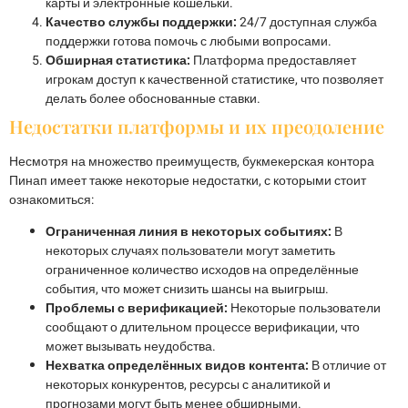
карты и электронные кошельки.
Качество службы поддержки:
24/7 доступная служба
поддержки готова помочь с любыми вопросами.
Обширная статистика:
Платформа предоставляет
игрокам доступ к качественной статистике, что позволяет
делать более обоснованные ставки.
Недостатки платформы и их преодоление
Несмотря на множество преимуществ, букмекерская контора
Пинап имеет также некоторые недостатки, с которыми стоит
ознакомиться:
Ограниченная линия в некоторых событиях:
В
некоторых случаях пользователи могут заметить
ограниченное количество исходов на определённые
события, что может снизить шансы на выигрыш.
Проблемы с верификацией:
Некоторые пользователи
сообщают о длительном процессе верификации, что
может вызывать неудобства.
Нехватка определённых видов контента:
В отличие от
некоторых конкурентов, ресурсы с аналитикой и
прогнозами могут быть менее обширными.