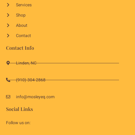
Services
Shop
About
Contact
Contact Info
Linden, NC
(910)-304-2868
info@mosleyeq.com
Social Links
Follow us on: