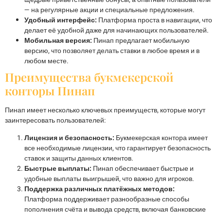
— на регулярные акции и специальные предложения.
Удобный интерфейс:
Платформа проста в навигации, что
делает её удобной даже для начинающих пользователей.
Мобильная версия:
Пинап предлагает мобильную
версию, что позволяет делать ставки в любое время и в
любом месте.
Преимущества букмекерской
конторы Пинап
Пинап имеет несколько ключевых преимуществ, которые могут
заинтересовать пользователей:
Лицензия и безопасность:
Букмекерская контора имеет
все необходимые лицензии, что гарантирует безопасность
ставок и защиты данных клиентов.
Быстрые выплаты:
Пинап обеспечивает быстрые и
удобные выплаты выигрышей, что важно для игроков.
Поддержка различных платёжных методов:
Платформа поддерживает разнообразные способы
пополнения счёта и вывода средств, включая банковские