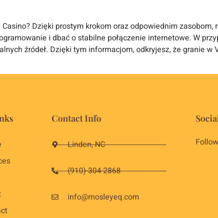
 Casino? Dzięki prostym krokom oraz odpowiednim zasobom, m
rogramowanie i dbać o stabilne połączenie internetowe. W pr
nalnych źródeł. Dzięki tym informacjom, odkryjesz, że granie w
nks
Contact Info
Socia
Follow
e
Linden, NC
ces
(910)-304-2868
t
info@mosleyeq.com
ct