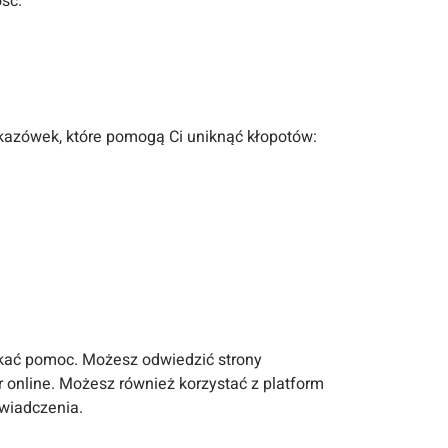
ść.
kazówek, które pomogą Ci uniknąć kłopotów:
skać pomoc. Możesz odwiedzić strony
r online. Możesz również korzystać z platform
świadczenia.