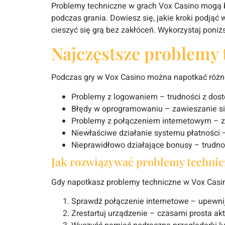
Problemy techniczne w grach Vox Casino mogą być
podczas grania. Dowiesz się, jakie kroki podj
cieszyć się grą bez zakłóceń. Wykorzystaj poni
Najczęstsze problemy 
Podczas gry w Vox Casino można napotkać różno
Problemy z logowaniem – trudności z dos
Błędy w oprogramowaniu – zawieszanie się 
Problemy z połączeniem internetowym – ze
Niewłaściwe działanie systemu płatności –
Nieprawidłowo działające bonusy – trudno
Jak rozwiązywać problemy technic
Gdy napotkasz problemy techniczne w Vox Casino,
Sprawdź połączenie internetowe – upewnij 
Zrestartuj urządzenie – czasami prosta ak