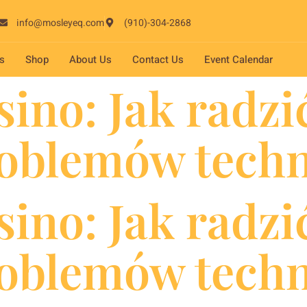
info@mosleyeq.com
(910)-304-2868
s
Shop
About Us
Contact Us
Event Calendar
ino: Jak radzi
roblemów tech
ino: Jak radzi
roblemów tech