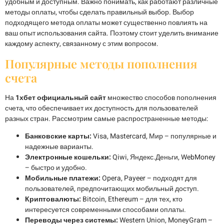
удобным и доступным. Важно понимать, как работают различные
методы оплаты, чтобы сделать правильный выбор. Выбор
подходящего метода оплаты может существенно повлиять на
ваш опыт использования сайта. Поэтому стоит уделить внимание
каждому аспекту, связанному с этим вопросом.
Популярные методы пополнения
счета
На
1хбет официальный сайт
множество способов пополнения
счета, что обеспечивает их доступность для пользователей
разных стран. Рассмотрим самые распространенные методы:
Банковские карты:
Visa, Mastercard, Мир – популярные и
надежные варианты.
Электронные кошельки:
Qiwi, Яндекс.Деньги, WebMoney
– быстро и удобно.
Мобильные платежи:
Opera, Payeer – подходят для
пользователей, предпочитающих мобильный доступ.
Криптовалюты:
Bitcoin, Ethereum – для тех, кто
интересуется современными способами оплаты.
Переводы через системы:
Western Union, MoneyGram –