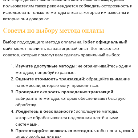
пользователям также рекомендуется соблюдать осторожность и
использовать только те методы оплаты, которые им известны и
которые они доверяют.
Советы по выбору метода оплаты
Выбор подходящего метода оплаты на
1хбет официальный
сайт
может повлиять на ваш игровой опыт. Вот несколько
советов, которые помогут вам сделать правильный выбор:
Изучите доступные методы:
не ограничивайтесь одним
методом, попробуйте разные.
Оцените стоимость транзакций:
обращайте внимание
на комиссии, которые могут применяться.
Проверьте скорость проведения транзакций:
выбирайте те методы, которые обеспечивают быструю
обработку.
Убедитесь в безопасности:
используйте методы,
которые обрабатываются надежными платёжными
системами.
Протестируйте несколько методов:
чтобы понять, какой
из них удобнее для вас.