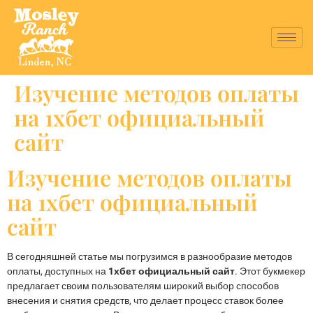
Изучение методов оплаты
на 1хбет официальный
сайт
Изучение методов оплаты
на 1хбет официальный
сайт
В сегодняшней статье мы погрузимся в разнообразие методов
оплаты, доступных на
1хбет официальный сайт
. Этот букмекер
предлагает своим пользователям широкий выбор способов
внесения и снятия средств, что делает процесс ставок более