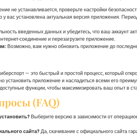
ние не устанавливается, проверьте настройки безопасност
о у вас установлена актуальная версия приложения. Перио
ьность введенных данных и убедитесь, что ваш аккаунт акт
нтернет-соединение и перезагрузите приложение.
ям:
Возможно, вам нужно обновить приложение до последне
киберспорт — это быстрый и простой процесс, который отк
о установить приложение и насладиться всеми его преим
 доступные функции, чтобы максимизировать ваш опыт в ста
просы (FAQ)
установить?
Выберите версию в зависимости от операцион
иального сайта?
Да, скачивание с официального сайта гар