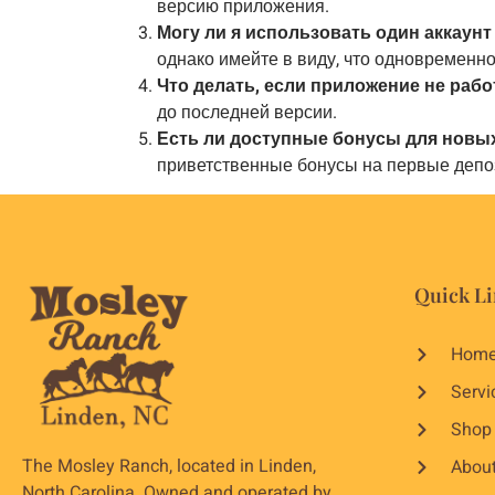
версию приложения.
Могу ли я использовать один аккаунт
однако имейте в виду, что одновременно
Что делать, если приложение не рабо
до последней версии.
Есть ли доступные бонусы для новых
приветственные бонусы на первые депо
Quick Li
Hom
Servi
Shop
The Mosley Ranch, located in Linden,
Abou
North Carolina. Owned and operated by