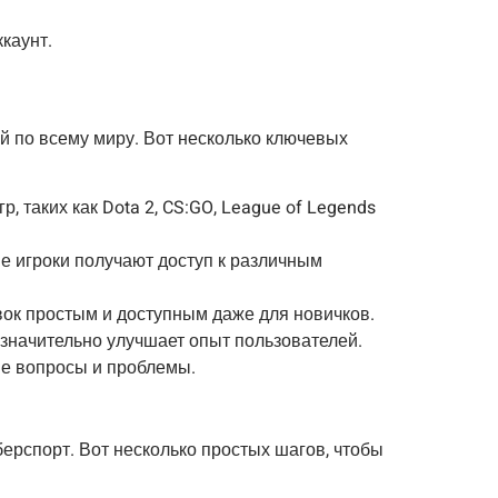
каунт.
 по всему миру. Вот несколько ключевых
, таких как Dota 2, CS:GO, League of Legends
е игроки получают доступ к различным
вок простым и доступным даже для новичков.
значительно улучшает опыт пользователей.
ые вопросы и проблемы.
берспорт. Вот несколько простых шагов, чтобы