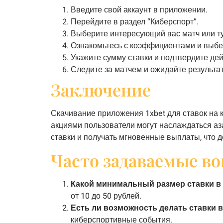
Введите свой аккаунт в приложении.
Перейдите в раздел “Киберспорт”.
Выберите интересующий вас матч или т
Ознакомьтесь с коэффициентами и выбер
Укажите сумму ставки и подтвердите дей
Следите за матчем и ожидайте результат
Заключение
Скачивание приложения 1xbet для ставок на 
акциями пользователи могут наслаждаться аз
ставки и получать мгновенные выплаты, что д
Часто задаваемые во
Какой минимальный размер ставки в 
от 10 до 50 рублей.
Есть ли возможность делать ставки в
киберспортивные события.