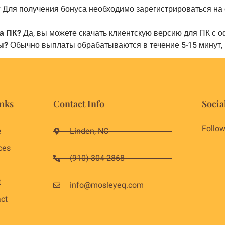
?
Для получения бонуса необходимо зарегистрироваться на 
а ПК?
Да, вы можете скачать клиентскую версию для ПК с о
ы?
Обычно выплаты обрабатываются в течение 5-15 минут, 
nks
Contact Info
Socia
Follow
e
Linden, NC
ces
(910)-304-2868
t
info@mosleyeq.com
ct