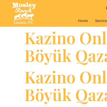
Home
Service
Kazino Onl
Böyük Qaz
Kazino Onl
Böyük Qaz