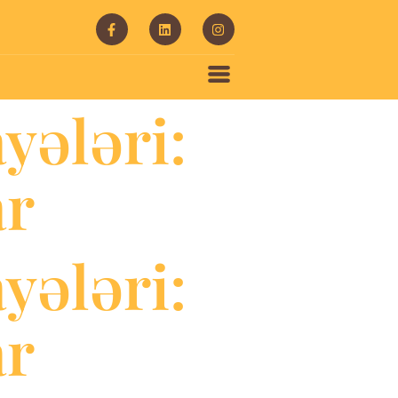
yələri:
ar
yələri:
ar