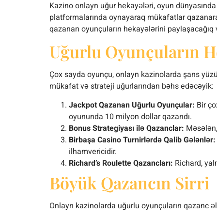
Kazino onlayn uğur hekayələri, oyun dünyasında m
platformalarında oynayaraq mükafatlar qazanara
qazanan oyunçuların hekayələrini paylaşacağıq v
Uğurlu Oyunçuların H
Çox sayda oyunçu, onlayn kazinolarda şans yüzün
mükafat və strateji uğurlarından bəhs edəcəyik:
Jackpot Qazanan Uğurlu Oyunçular:
Bir ço
oyununda 10 milyon dollar qazandı.
Bonus Strategiyası ilə Qazanclar:
Məsələn, 
Birbaşa Casino Turnirlərdə Qalib Gələnlər:
ilhamvericidir.
Richard’s Roulette Qazancları:
Richard, yal
Böyük Qazancın Sirri
Onlayn kazinolarda uğurlu oyunçuların qazanc əldə