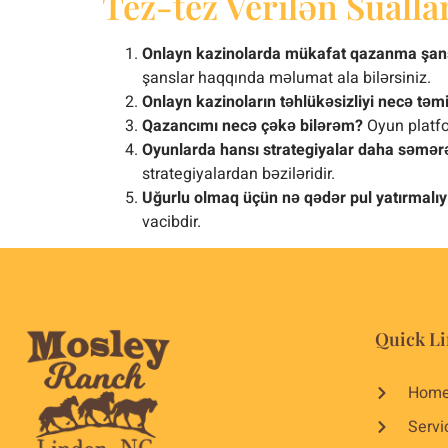
Tez-tez Verilən Sualla
Onlayn kazinolarda mükafat qazanma şans
şanslar haqqında məlumat ala bilərsiniz.
Onlayn kazinoların təhlükəsizliyi necə təmi
Qazancımı necə çəkə bilərəm?
Oyun platfor
Oyunlarda hansı strategiyalar daha səmərə
strategiyalardan bəziləridir.
Uğurlu olmaq üçün nə qədər pul yatırmalı
vacibdir.
Quick Li
Hom
Servi