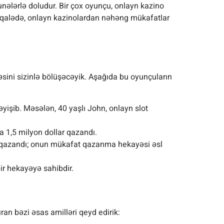
nələrlə doludur. Bir çox oyunçu, onlayn kazino
əqalədə, onlayn kazinolardan nəhəng mükafatlar
sini sizinlə bölüşəcəyik. Aşağıda bu oyunçuların
yişib. Məsələn, 40 yaşlı John, onlayn slot
a 1,5 milyon dollar qazandı.
lar qazandı; onun mükafat qazanma hekayəsi əsl
ir hekayəyə sahibdir.
ran bəzi əsas amilləri qeyd edirik: