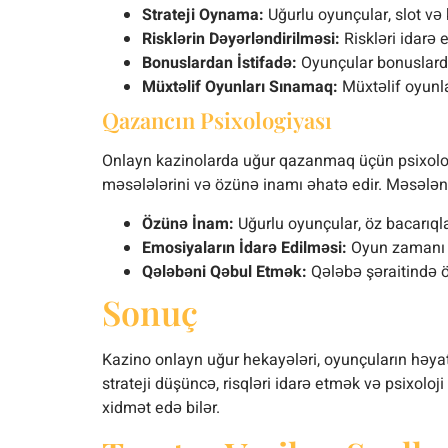
Strateji Oynama:
Uğurlu oyunçular, slot və k
Risklərin Dəyərləndirilməsi:
Riskləri idarə 
Bonuslardan İstifadə:
Oyunçular bonuslarda
Müxtəlif Oyunları Sınamaq:
Müxtəlif oyunla
Qazancın Psixologiyası
Onlayn kazinolarda uğur qazanmaq üçün psixoloji 
məsələlərini və özünə inamı əhatə edir. Məsələn
Özünə İnam:
Uğurlu oyunçular, öz bacarıqlar
Emosiyaların İdarə Edilməsi:
Oyun zamanı e
Qələbəni Qəbul Etmək:
Qələbə şəraitində ö
Sonuç
Kazino onlayn uğur hekayələri, oyunçuların həyat
strateji düşüncə, risqləri idarə etmək və psixol
xidmət edə bilər.