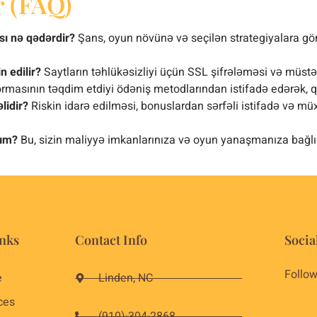
r (FAQ)
ı nə qədərdir?
Şans, oyun növünə və seçilən strategiyalara gö
n edilir?
Saytların təhlükəsizliyi üçün SSL şifrələməsi və müstəqi
masının təqdim etdiyi ödəniş metodlarından istifadə edərək, qaz
lidir?
Riskin idarə edilməsi, bonuslardan sərfəli istifadə və müx
yım?
Bu, sizin maliyyə imkanlarınıza və oyun yanaşmanıza bağlıd
nks
Contact Info
Socia
Follow
e
Linden, NC
ces
(910)-304-2868