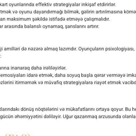
art oyunlarında effektiv strategiyalar inkişaf etdirirlər.
etmək və oyunu dayandırmağı bilmək, gəlirin artırılmasına kömək
n maksimum şəkildə istifadə etməyə çalışmalıdır.
r arasında balanslı oynamaq, şanslarını artırır.
amilləri də nəzərə almaq lazımdır. Oyunçuların psixologiyası, oy
:
ına inanaraq daha irəliləyirlər.
mosiyaları idarə etmək, daha soyuq başla qərar verməyə imkan
zlərini itirməmək və müvafiq strategiyalara riayət etmək vacibdi
larındakı dönüş nöqtələrini və mükafatlarını ortaya qoyur. Bu h
oji gücün əhəmiyyətini dəliləyir. Uğur qazanmaq arzusunda olan