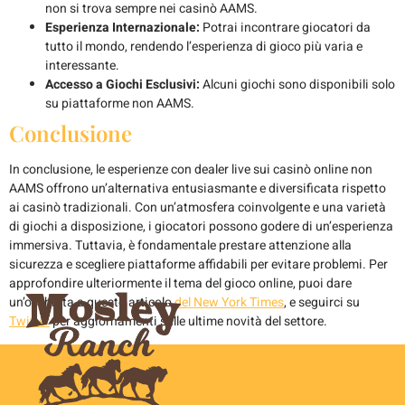
non si trova sempre nei casinò AAMS.
Esperienza Internazionale:
Potrai incontrare giocatori da
tutto il mondo, rendendo l’esperienza di gioco più varia e
interessante.
Accesso a Giochi Esclusivi:
Alcuni giochi sono disponibili solo
su piattaforme non AAMS.
Conclusione
In conclusione, le esperienze con dealer live sui casinò online non
AAMS offrono un’alternativa entusiasmante e diversificata rispetto
ai casinò tradizionali. Con un’atmosfera coinvolgente e una varietà
di giochi a disposizione, i giocatori possono godere di un’esperienza
immersiva. Tuttavia, è fondamentale prestare attenzione alla
sicurezza e scegliere piattaforme affidabili per evitare problemi. Per
approfondire ulteriormente il tema del gioco online, puoi dare
un’occhiata a questo articolo
del New York Times
, e seguirci su
Twitter
per aggiornamenti sulle ultime novità del settore.