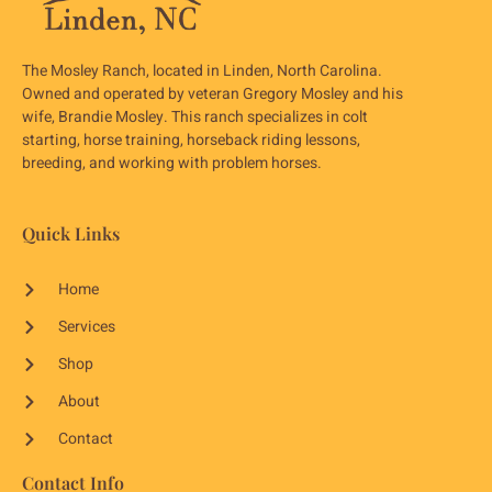
The Mosley Ranch, located in Linden, North Carolina.
Owned and operated by veteran Gregory Mosley and his
wife, Brandie Mosley. This ranch specializes in colt
starting, horse training, horseback riding lessons,
breeding, and working with problem horses.
Quick Links
Home
Services
Shop
About
Contact
Contact Info