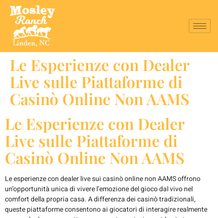
Le Esperienze con Dealer
Live sulle Piattaforme di
Casinò Online Non AAMS
Le Esperienze con Dealer
Live sulle Piattaforme di
Casinò Online Non AAMS
Le esperienze con dealer live sui casinò online non AAMS offrono
un’opportunità unica di vivere l’emozione del gioco dal vivo nel
comfort della propria casa. A differenza dei casinò tradizionali,
queste piattaforme consentono ai giocatori di interagire realmente