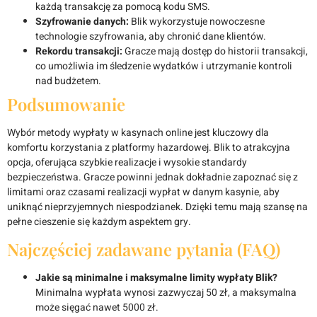
każdą transakcję za pomocą kodu SMS.
Szyfrowanie danych:
Blik wykorzystuje nowoczesne
technologie szyfrowania, aby chronić dane klientów.
Rekordu transakcji:
Gracze mają dostęp do historii transakcji,
co umożliwia im śledzenie wydatków i utrzymanie kontroli
nad budżetem.
Podsumowanie
Wybór metody wypłaty w kasynach online jest kluczowy dla
komfortu korzystania z platformy hazardowej. Blik to atrakcyjna
opcja, oferująca szybkie realizacje i wysokie standardy
bezpieczeństwa. Gracze powinni jednak dokładnie zapoznać się z
limitami oraz czasami realizacji wypłat w danym kasynie, aby
uniknąć nieprzyjemnych niespodzianek. Dzięki temu mają szansę na
pełne cieszenie się każdym aspektem gry.
Najczęściej zadawane pytania (FAQ)
Jakie są minimalne i maksymalne limity wypłaty Blik?
Minimalna wypłata wynosi zazwyczaj 50 zł, a maksymalna
może sięgać nawet 5000 zł.