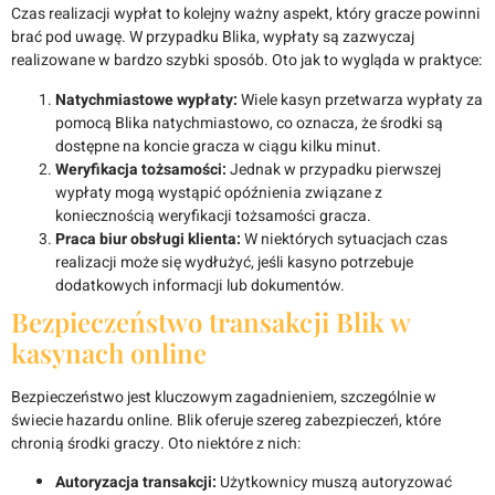
Czas realizacji wypłat to kolejny ważny aspekt, który gracze powinni
brać pod uwagę. W przypadku Blika, wypłaty są zazwyczaj
realizowane w bardzo szybki sposób. Oto jak to wygląda w praktyce:
Natychmiastowe wypłaty:
Wiele kasyn przetwarza wypłaty za
pomocą Blika natychmiastowo, co oznacza, że środki są
dostępne na koncie gracza w ciągu kilku minut.
Weryfikacja tożsamości:
Jednak w przypadku pierwszej
wypłaty mogą wystąpić opóźnienia związane z
koniecznością weryfikacji tożsamości gracza.
Praca biur obsługi klienta:
W niektórych sytuacjach czas
realizacji może się wydłużyć, jeśli kasyno potrzebuje
dodatkowych informacji lub dokumentów.
Bezpieczeństwo transakcji Blik w
kasynach online
Bezpieczeństwo jest kluczowym zagadnieniem, szczególnie w
świecie hazardu online. Blik oferuje szereg zabezpieczeń, które
chronią środki graczy. Oto niektóre z nich:
Autoryzacja transakcji:
Użytkownicy muszą autoryzować