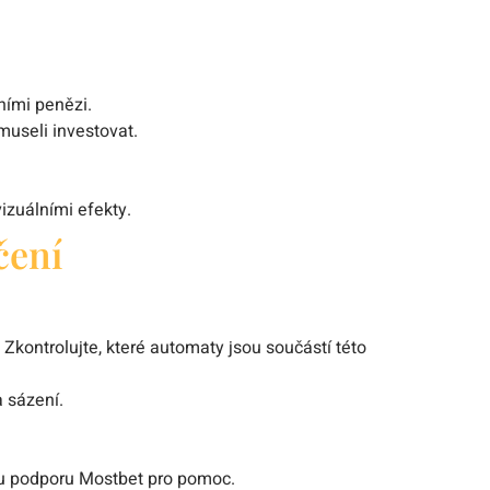
ními penězi.
museli investovat.
izuálními efekty.
čení
kontrolujte, které automaty jsou součástí této
a sázení.
ou podporu Mostbet pro pomoc.