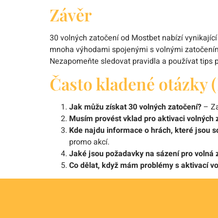
Závěr
30 volných zatočení od Mostbet nabízí vynikající 
mnoha výhodami spojenými s volnými zatočeními
Nezapomeňte sledovat pravidla a používat tips pr
Často kladené otázky 
Jak můžu získat 30 volných zatočení?
– Za
Musím provést vklad pro aktivaci volných 
Kde najdu informace o hrách, které jsou s
promo akcí.
Jaké jsou požadavky na sázení pro volná 
Co dělat, když mám problémy s aktivací v