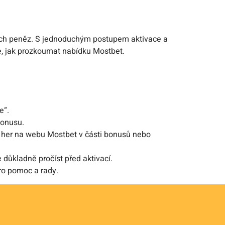
astních peněz. S jednoduchým postupem aktivace a
, jak prozkoumat nabídku Mostbet.
e“.
bonusu.
 her na webu Mostbet v části bonusů nebo
důkladně pročíst před aktivací.
ro pomoc a rady.