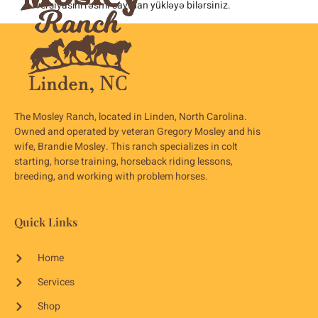
versiyasını rəsmi saytdan yükləyə bilərsiniz.
The Mosley Ranch, located in Linden, North Carolina.
Owned and operated by veteran Gregory Mosley and his
wife, Brandie Mosley. This ranch specializes in colt
starting, horse training, horseback riding lessons,
breeding, and working with problem horses.
Quick Links
Home
Services
Shop