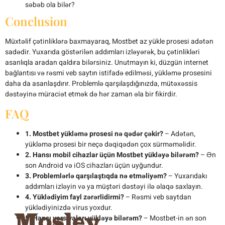
səbəb ola bilər?
Conclusion
Müxtəlif çətinliklərə baxmayaraq, Mostbet az yükle prosesi adətən
sadədir. Yuxarıda göstərilən addımları izləyərək, bu çətinlikləri
asanlıqla aradan qaldıra bilərsiniz. Unutmayın ki, düzgün internet
bağlantısı və rəsmi veb saytın istifadə edilməsi, yükləmə prosesini
daha da asanlaşdırır. Problemlə qarşılaşdığınızda, mütəxəssis
dəstəyinə müraciət etmək də hər zaman əla bir fikirdir.
FAQ
1. Mostbet yükləmə prosesi nə qədər çəkir?
– Adətən,
yükləmə prosesi bir neçə dəqiqədən çox sürməməlidir.
2. Hansı mobil cihazlar üçün Mostbet yükləyə bilərəm?
– Ən
son Android və iOS cihazları üçün uyğundur.
3. Problemlərlə qarşılaştıqda nə etməliyəm?
– Yuxarıdakı
addımları izləyin və ya müştəri dəstəyi ilə əlaqə saxlayın.
4. Yüklədiyim fayl zərərlidirmi?
– Rəsmi veb saytdan
yüklədiyinizdə virus yoxdur.
5. Hansı versiyaları yükləyə bilərəm?
– Mostbet-in ən son