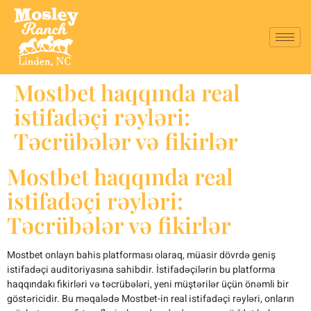
Mostbet haqqında real
istifadəçi rəyləri:
Təcrübələr və fikirlər
Mostbet haqqında real
istifadəçi rəyləri:
Təcrübələr və fikirlər
Mostbet onlayn bahis platforması olaraq, müasir dövrdə geniş
istifadəçi auditoriyasına sahibdir. İstifadəçilərin bu platforma
haqqındakı fikirləri və təcrübələri, yeni müştərilər üçün önəmli bir
göstəricidir. Bu məqalədə Mostbet-in real istifadəçi rəyləri, onların