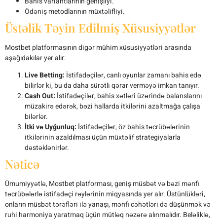
Bahis variantlarının genişliyi.
Ödəniş metodlarının müxtəlifliyi.
Üstəlik Təyin Edilmiş Xüsusiyyətlər
Mostbet platformasının digər mühim xüsusiyyətləri arasında
aşağıdakılar yer alır:
Live Betting:
İstifadəçilər, canlı oyunlar zamanı bahis edə
bilirlər ki, bu da daha sürətli qərar verməyə imkan tanıyır.
Cash Out:
İstifadəçilər, bahis xətləri üzərində balanslarını
müzakirə edərək, bəzi hallarda itkilərini azaltmağa çalışa
bilərlər.
İtki və Uyğunluq:
İstifadəçilər, öz bahis təcrübələrinin
itkilərinin azaldılması üçün müxtəlif strategiyalarla
dəstəklənirlər.
Nəticə
Ümumiyyətlə, Mostbet platforması, geniş müsbət və bəzi mənfi
təcrübələrlə istifadəçi rəylərinin miqyasında yer alır. Üstünlükləri,
onların müsbət tərəfləri ilə yanaşı, mənfi cəhətləri də düşünmək və
ruhi harmoniya yaratmaq üçün mütləq nəzərə alınmalıdır. Beləliklə,