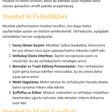
müsbət və mənfi tərəfləri, eləcə də adından uzun müddət bəhs
olunan qənaətləri ətraflı şəkildə araşdırılacaq.
Mostbet’in Üstünlükləri
Mostbet platformasının müsbət tərəfləri, onu digər bahis
saytlarından ayıran ən mühüm amillərdəndir. İstifadəçilər, aşağıdakı
üstünlükləri tez-tez vurğulayırlar:
Geniş İdman Seçimi:
Mostbet, futbol, basketbol, tennis kimi
bir çox idman növü üçün qabaqcıl bahis imkanları təklif edir.
İstifadəçi Dostu İnterfeys:
Saytın naviqasiyası asan və
intuitivdir, bu da istifadəçilərin rahatlığını artırır.
Bonuslar və Təyin Edilmiş Promosiyalar:
Yeni istifadəçilər
üçün geniş bonus təklifləri mövcuddur, bu da onlara daha
yaxşı şansı artırır.
Mobil Uygulama:
Mobil versiya ilə istifadəçilər harada olsalar,
bahis oynama imkanı əldə edirlər.
Şəffaflıq və Etibar:
Müştəri xidmətləri və istifadəçi müdafiəsi
baxımından uğurlu nəticələr əldə etmələri onların etibarına
təsir edir.
Mostbet’in Mənfi Tərəfləri