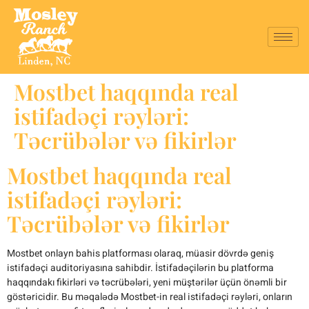
Mostbet haqqında real
istifadəçi rəyləri:
Təcrübələr və fikirlər
Mostbet haqqında real
istifadəçi rəyləri:
Təcrübələr və fikirlər
Mostbet onlayn bahis platforması olaraq, müasir dövrdə geniş
istifadəçi auditoriyasına sahibdir. İstifadəçilərin bu platforma
haqqındakı fikirləri və təcrübələri, yeni müştərilər üçün önəmli bir
göstəricidir. Bu məqalədə Mostbet-in real istifadəçi rəyləri, onların