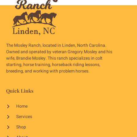
The Mosley Ranch, located in Linden, North Carolina.
Owned and operated by veteran Gregory Mosley and his
wife, Brandie Mosley. This ranch specializes in colt
starting, horse training, horseback riding lessons,
breeding, and working with problem horses.
Quick Links
Home
Services
Shop