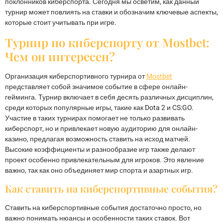
поклонников киберспорта. Сегодня мы осветим, как данный
турнир может повлиять на ставки и обозначим ключевые аспекты,
которые стоит учитывать при игре.
Турнир по киберспорту от Mostbet:
Чем он интересен?
Организация киберспортивного турнира от
Mostbet
представляет собой значимое событие в сфере онлайн-
гейминга. Турнир включает в себя десять различных дисциплин,
среди которых популярные игры, такие как Dota 2 и CS:GO.
Участие в таких турнирах помогает не только развивать
киберспорт, но и привлекает новую аудиторию для онлайн-
казино, предлагая возможность ставить на исход матчей.
Высокие коэффициенты и разнообразие игр также делают
проект особенно привлекательным для игроков. Это явление
важно, так как оно объединяет мир спорта и азартных игр.
Как ставить на киберспортивные события?
Ставить на киберспортивные события достаточно просто, но
важно понимать нюансы и особенности таких ставок. Вот