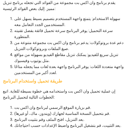
يقدم برنامج وان اكس بت مجموعة من الفوائد التي تجعله برنامج تنزيل
مميز. إليك بعض الفوائد الرئيسية:
سهولة الاستخدام: يتمتع واجهة المستخدم بتصميم بسيط يسهل على
المستخدمين الجدد التعامل معه.
سرعة التحميل: يوفر البرنامج سرعة تحميل فائقة بفضل تقنيته
المتطورة.
دعم عدة بروتوكولات: يدعم برنامج وان اكس بت مجموعة متنوعة من
صيغ الملفات وبروتوكولات التنزيل.
تنزيل سريع للفيديو: يمكنك تنزيل مقاطع الفيديو بسهولة من مواقع
مثل يوتيوب وفيسبوك.
واجهة متعددة اللغات: يوفر البرنامج واجهة بعدة لغات مما يجعله متاحًا
لعدد أكبر من المستخدمين.
طريقة تحميل واستخدام البرنامج
إن عملية تحميل وان اكس بت واستخدامه هي خطوة بسيطة للغاية. اتبع
الخطوات التالية لتحميل البرنامج:
قم بزيارة الموقع الرسمي لبرنامج وان اكس بت.
قم بتحميل النسخة المناسبة لجهازك (ويندوز، ماك، أو غيرها).
بعد التنزيل، افتح الملف وقم بتثبيت البرنامج.
بعد التثبيت، قم بتشغيل البرنامج واضبط الإعدادات حسب احتياجاتك.