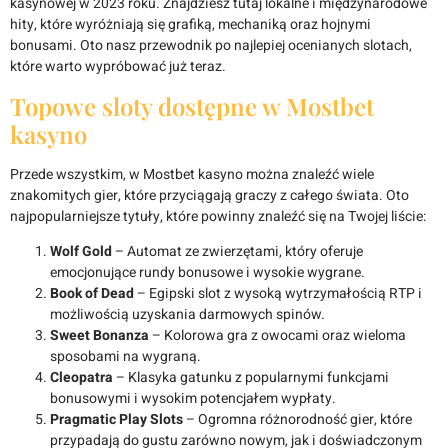
kasynowej w 2023 roku. Znajdziesz tutaj lokalne i międzynarodowe
hity, które wyróżniają się grafiką, mechaniką oraz hojnymi
bonusami. Oto nasz przewodnik po najlepiej ocenianych slotach,
które warto wypróbować już teraz.
Topowe sloty dostępne w Mostbet
kasyno
Przede wszystkim, w Mostbet kasyno można znaleźć wiele
znakomitych gier, które przyciągają graczy z całego świata. Oto
najpopularniejsze tytuły, które powinny znaleźć się na Twojej liście:
Wolf Gold
– Automat ze zwierzętami, który oferuje
emocjonujące rundy bonusowe i wysokie wygrane.
Book of Dead
– Egipski slot z wysoką wytrzymałością RTP i
możliwością uzyskania darmowych spinów.
Sweet Bonanza
– Kolorowa gra z owocami oraz wieloma
sposobami na wygraną.
Cleopatra
– Klasyka gatunku z popularnymi funkcjami
bonusowymi i wysokim potencjałem wypłaty.
Pragmatic Play Slots
– Ogromna różnorodność gier, które
przypadają do gustu zarówno nowym, jak i doświadczonym