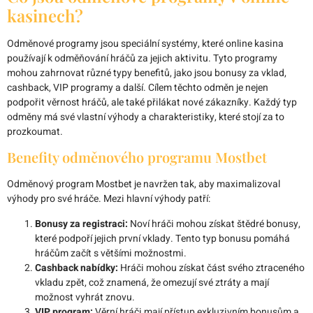
kasinech?
Odměnové programy jsou speciální systémy, které online kasina
používají k odměňování hráčů za jejich aktivitu. Tyto programy
mohou zahrnovat různé typy benefitů, jako jsou bonusy za vklad,
cashback, VIP programy a další. Cílem těchto odměn je nejen
podpořit věrnost hráčů, ale také přilákat nové zákazníky. Každý typ
odměny má své vlastní výhody a charakteristiky, které stojí za to
prozkoumat.
Benefity odměnového programu Mostbet
Odměnový program Mostbet je navržen tak, aby maximalizoval
výhody pro své hráče. Mezi hlavní výhody patří:
Bonusy za registraci:
Noví hráči mohou získat štědré bonusy,
které podpoří jejich první vklady. Tento typ bonusu pomáhá
hráčům začít s většími možnostmi.
Cashback nabídky:
Hráči mohou získat část svého ztraceného
vkladu zpět, což znamená, že omezují své ztráty a mají
možnost vyhrát znovu.
VIP program:
Věrní hráči mají přístup exkluzivním bonusům a