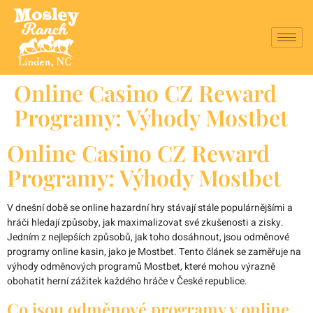
Online Casino CZ Reward
Programy: Výhody Mostbet
Online Casino CZ Reward
Programy: Výhody Mostbet
V dnešní době se online hazardní hry stávají stále populárnějšími a
hráči hledají způsoby, jak maximalizovat své zkušenosti a zisky.
Jedním z nejlepších způsobů, jak toho dosáhnout, jsou odměnové
programy online kasin, jako je Mostbet. Tento článek se zaměřuje na
výhody odměnových programů Mostbet, které mohou výrazně
obohatit herní zážitek každého hráče v České republice.
Co jsou odměnové programy v online