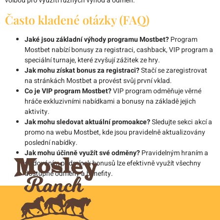
volbou pro využití různých výhod a odměn.
Často kladené otázky (FAQ)
Jaké jsou základní výhody programu Mostbet?
Program
Mostbet nabízí bonusy za registraci, cashback, VIP program a
speciální turnaje, které zvyšují zážitek ze hry.
Jak mohu získat bonus za registraci?
Stačí se zaregistrovat
na stránkách Mostbet a provést svůj první vklad.
Co je VIP program Mostbet?
VIP program odměňuje věrné
hráče exkluzivními nabídkami a bonusy na základě jejich
aktivity.
Jak mohu sledovat aktuální promoakce?
Sledujte sekci akcí a
promo na webu Mostbet, kde jsou pravidelně aktualizovány
poslední nabídky.
Jak mohu účinně využít své odměny?
Pravidelným hraním a
sledováním podmínek bonusů lze efektivně využít všechny
dostupné odměny a benefity.