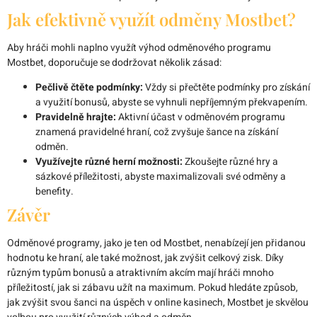
Jak efektivně využít odměny Mostbet?
Aby hráči mohli naplno využít výhod odměnového programu
Mostbet, doporučuje se dodržovat několik zásad:
Pečlivě čtěte podmínky:
Vždy si přečtěte podmínky pro získání
a využití bonusů, abyste se vyhnuli nepříjemným překvapením.
Pravidelně hrajte:
Aktivní účast v odměnovém programu
znamená pravidelné hraní, což zvyšuje šance na získání
odměn.
Využívejte různé herní možnosti:
Zkoušejte různé hry a
sázkové příležitosti, abyste maximalizovali své odměny a
benefity.
Závěr
Odměnové programy, jako je ten od Mostbet, nenabízejí jen přidanou
hodnotu ke hraní, ale také možnost, jak zvýšit celkový zisk. Díky
různým typům bonusů a atraktivním akcím mají hráči mnoho
příležitostí, jak si zábavu užít na maximum. Pokud hledáte způsob,
jak zvýšit svou šanci na úspěch v online kasinech, Mostbet je skvělou