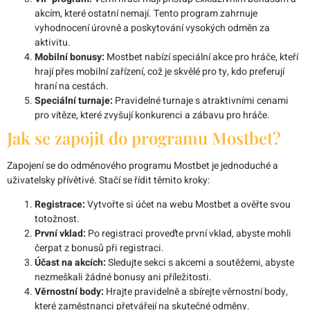
akcím, které ostatní nemají. Tento program zahrnuje
vyhodnocení úrovně a poskytování vysokých odměn za
aktivitu.
Mobilní bonusy:
Mostbet nabízí speciální akce pro hráče, kteří
hrají přes mobilní zařízení, což je skvělé pro ty, kdo preferují
hraní na cestách.
Speciální turnaje:
Pravidelné turnaje s atraktivními cenami
pro vítěze, které zvyšují konkurenci a zábavu pro hráče.
Jak se zapojit do programu Mostbet?
Zapojení se do odměnového programu Mostbet je jednoduché a
uživatelsky přívětivé. Stačí se řídit těmito kroky:
Registrace:
Vytvořte si účet na webu Mostbet a ověřte svou
totožnost.
První vklad:
Po registraci proveďte první vklad, abyste mohli
čerpat z bonusů při registraci.
Účast na akcích:
Sledujte sekci s akcemi a soutěžemi, abyste
nezmeškali žádné bonusy ani příležitosti.
Věrnostní body:
Hrajte pravidelně a sbírejte věrnostní body,
které zaměstnanci přetvářejí na skutečné odměny.