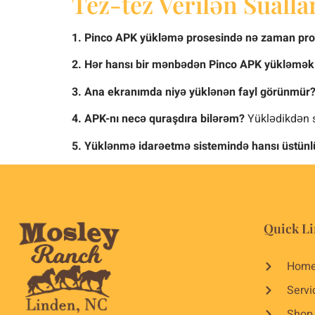
Tez-tez Verilən Sualla
1. Pinco APK yükləmə prosesində nə zaman pr
2. Hər hansı bir mənbədən Pinco APK yükləmək
3. Ana ekranımda niyə yüklənən fayl görünmür
4. APK-nı necə quraşdıra bilərəm?
Yüklədikdən s
5. Yüklənmə idarəetmə sistemində hansı üstünl
Quick Li
Hom
Servi
Shop