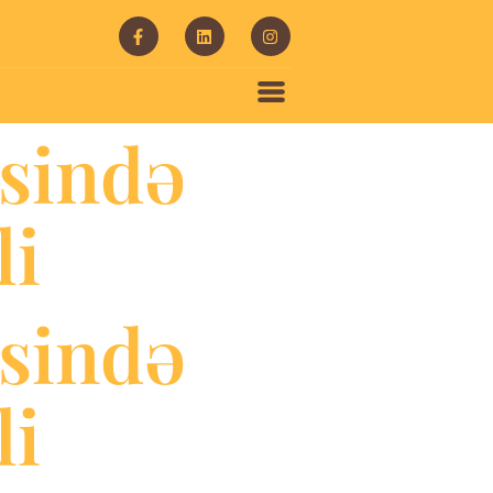
sində
li
sində
li