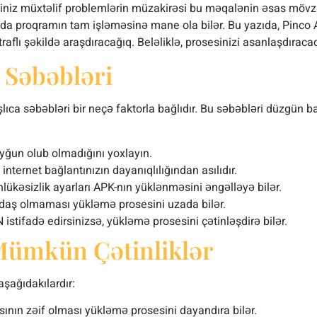
iniz müxtəlif problemlərin müzakirəsi bu məqalənin əsas mövzu
bu da proqramın tam işləməsinə mane ola bilər. Bu yazıda, Pinc
 ətraflı şəkildə araşdıracağıq. Beləliklə, prosesinizi asanlaşdır
 Səbəbləri
lıca səbəbləri bir neçə faktorla bağlıdır. Bu səbəbləri düzgün
uyğun olub olmadığını yoxlayın.
nternet bağlantınızın dayanıqlılığından asılıdır.
ükəsizlik ayarları APK-nın yüklənməsini əngəlləyə bilər.
daş olmaması yükləmə prosesini uzada bilər.
istifadə edirsinizsə, yükləmə prosesini çətinləşdirə bilər.
Mümkün Çətinliklər
aşağıdakılardır:
sının zəif olması yükləmə prosesini dayandıra bilər.