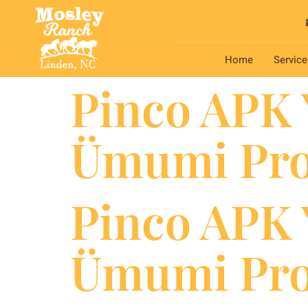
Home
Service
Pinco APK 
Ümumi Pro
Pinco APK 
Ümumi Pro