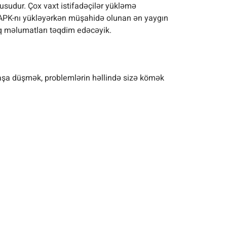
sudur. Çox vaxt istifadəçilər yükləmə
o APK-nı yükləyərkən müşahidə olunan ən yaygın
acaq məlumatları təqdim edəcəyik.
 başa düşmək, problemlərin həllində sizə kömək