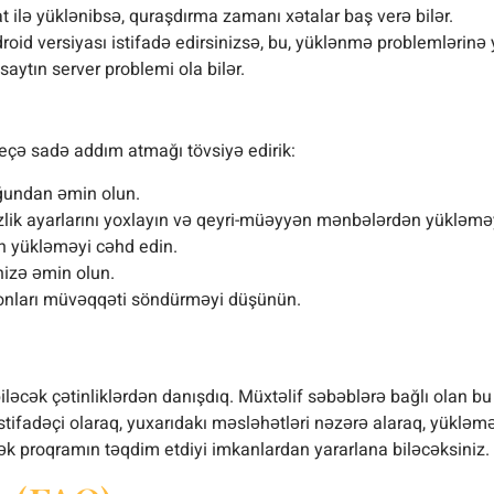
ilə yüklənibsə, quraşdırma zamanı xətalar baş verə bilər.
id versiyası istifadə edirsinizsə, bu, yüklənmə problemlərinə y
saytın server problemi ola bilər.
neçə sadə addım atmağı tövsiyə edirik:
uğundan əmin olun.
zlik ayarlarını yoxlayın və qeyri-müəyyən mənbələrdən yükləməy
ən yükləməyi cəhd edin.
nizə əmin olun.
, onları müvəqqəti söndürməyi düşünün.
ləcək çətinliklərdən danışdıq. Müxtəlif səbəblərə bağlı olan b
tifadəçi olaraq, yuxarıdakı məsləhətləri nəzərə alaraq, yüklə
ərək proqramın təqdim etdiyi imkanlardan yararlana biləcəksiniz.