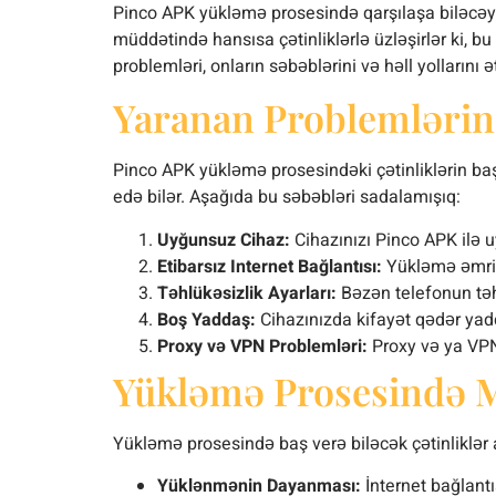
Pinco APK yükləmə prosesində qarşılaşa biləcəy
müddətində hansısa çətinliklərlə üzləşirlər ki, 
problemləri, onların səbəblərini və həll yollarını
Yaranan Problemlərin
Pinco APK yükləmə prosesindəki çətinliklərin baş
edə bilər. Aşağıda bu səbəbləri sadalamışıq:
Uyğunsuz Cihaz:
Cihazınızı Pinco APK ilə 
Etibarsız Internet Bağlantısı:
Yükləmə əmri i
Təhlükəsizlik Ayarları:
Bəzən telefonun təhl
Boş Yaddaş:
Cihazınızda kifayət qədər yad
Proxy və VPN Problemləri:
Proxy və ya VPN 
Yükləmə Prosesində 
Yükləmə prosesində baş verə biləcək çətinliklər 
Yüklənmənin Dayanması:
İnternet bağlantı