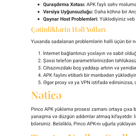
Quraşdırma Xətası:
APK faylı səhv məlumat 
Versiya Uyğunsuzluğu:
Daha köhnə bir Andro
Qaynar Host Problemləri:
Yüklədiyiniz veb 
Çətinliklərin Həll Yolları
Yuxarıda sadalanan problemlərin həlli üçün bir 
İnternet bağlantınızı yoxlayın və sabit old
Şəxsi telefon parametrlərinizdən təhlükəsi
Cihazınızdakı boş yaddaşı artırın və yenid
APK faylını etibarlı bir mənbədən yüklədiyi
Əgər proxy və ya VPN istifadə edirsinizsə
Nəticə
Pinco APK yükləmə prosesi zamanı ortaya çıxa bi
yanaşma və düzgün addımlar atmaq kifayətdir. İs
bilərsiniz. Beləliklə, Pinco APK-nı uğurla yükləy