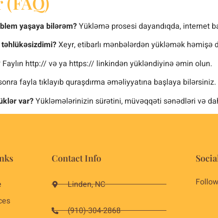
r (FAQ)
oblem yaşaya bilərəm?
Yükləmə prosesi dayandıqda, internet bağ
 təhlükəsizdimi?
Xeyr, etibarlı mənbələrdən yükləmək həmişə d
?
Faylın http:// və ya https:// linkindən yükləndiyinə əmin olun.
onra fayla tıklayıb quraşdırma əməliyyatına başlaya bilərsiniz.
üklər var?
Yükləmələrinizin sürətini, müvəqqəti sənədləri və da
nks
Contact Info
Socia
Follow
e
Linden, NC
ces
(910)-304-2868