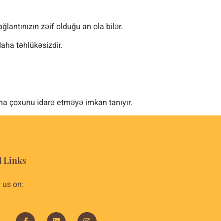
lantınızın zəif olduğu an ola bilər.
aha təhlükəsizdir.
ha çoxunu idarə etməyə imkan tanıyır.
l Links
 us on: