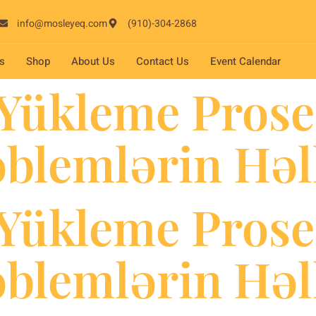
info@mosleyeq.com
(910)-304-2868
s
Shop
About Us
Contact Us
Event Calendar
Yükleme Prose
blemlərin Həl
Yükleme Prose
blemlərin Həl