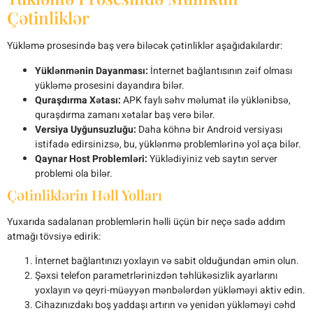
Çətinliklər
Yükləmə prosesində baş verə biləcək çətinliklər aşağıdakılardır:
Yüklənmənin Dayanması:
İnternet bağlantısının zəif olması
yükləmə prosesini dayandıra bilər.
Quraşdırma Xətası:
APK faylı səhv məlumat ilə yüklənibsə,
quraşdırma zamanı xətalar baş verə bilər.
Versiya Uyğunsuzluğu:
Daha köhnə bir Android versiyası
istifadə edirsinizsə, bu, yüklənmə problemlərinə yol aça bilər.
Qaynar Host Problemləri:
Yüklədiyiniz veb saytın server
problemi ola bilər.
Çətinliklərin Həll Yolları
Yuxarıda sadalanan problemlərin həlli üçün bir neçə sadə addım
atmağı tövsiyə edirik:
İnternet bağlantınızı yoxlayın və sabit olduğundan əmin olun.
Şəxsi telefon parametrlərinizdən təhlükəsizlik ayarlarını
yoxlayın və qeyri-müəyyən mənbələrdən yükləməyi aktiv edin.
Cihazınızdakı boş yaddaşı artırın və yenidən yükləməyi cəhd