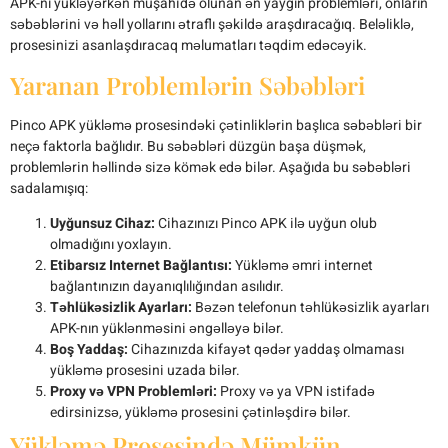
APK-nı yükləyərkən müşahidə olunan ən yaygın problemləri, onların
səbəblərini və həll yollarını ətraflı şəkildə araşdıracağıq. Beləliklə,
prosesinizi asanlaşdıracaq məlumatları təqdim edəcəyik.
Yaranan Problemlərin Səbəbləri
Pinco APK yükləmə prosesindəki çətinliklərin başlıca səbəbləri bir
neçə faktorla bağlıdır. Bu səbəbləri düzgün başa düşmək,
problemlərin həllində sizə kömək edə bilər. Aşağıda bu səbəbləri
sadalamışıq:
Uyğunsuz Cihaz:
Cihazınızı Pinco APK ilə uyğun olub
olmadığını yoxlayın.
Etibarsız Internet Bağlantısı:
Yükləmə əmri internet
bağlantınızın dayanıqlılığından asılıdır.
Təhlükəsizlik Ayarları:
Bəzən telefonun təhlükəsizlik ayarları
APK-nın yüklənməsini əngəlləyə bilər.
Boş Yaddaş:
Cihazınızda kifayət qədər yaddaş olmaması
yükləmə prosesini uzada bilər.
Proxy və VPN Problemləri:
Proxy və ya VPN istifadə
edirsinizsə, yükləmə prosesini çətinləşdirə bilər.
Yükləmə Prosesində Mümkün