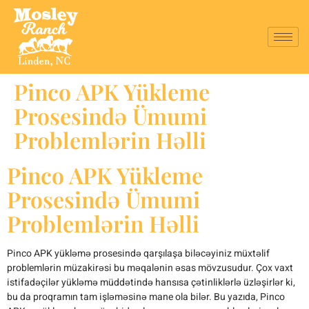
Pinco APK Yükleme
Prosesində Ümumi
Problemlərin Həlli
Pinco APK Yükleme
Prosesində Ümumi
Problemlərin Həlli
Pinco APK yükləmə prosesində qarşılaşa biləcəyiniz müxtəlif
problemlərin müzakirəsi bu məqalənin əsas mövzusudur. Çox vaxt
istifadəçilər yükləmə müddətində hansısa çətinliklərlə üzləşirlər ki,
bu da proqramın tam işləməsinə mane ola bilər. Bu yazıda, Pinco