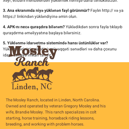
Xeyr, etibarlı mənbələrdən yükləmək həmişə daha təhlükəsizdir.
3. Ana ekranımda niyə yüklənən fayl görünmür?
Faylın http:// və ya
https:// linkindən yükləndiyinə əmin olun.
4. APK-nı necə quraşdıra bilərəm?
Yüklədikdən sonra fayla tıklayıb
quraşdırma əməliyyatına başlaya bilərsiniz.
5. Yüklənmə idarəetmə sistemində hansı üstünlüklər var?
Yükləmələrinizin sürətini, müvəqqəti sənədləri və daha çoxunu
idarə etməyə imkan tanıyır.
The Mosley Ranch, located in Linden, North Carolina.
Owned and operated by veteran Gregory Mosley and his
wife, Brandie Mosley. This ranch specializes in colt
starting, horse training, horseback riding lessons,
breeding, and working with problem horses.