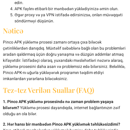
edin.
APK faylını etibarlı bir mənbədən yüklədiyinizə əmin olun.
Əgər proxy və ya VPN istifadə edirsinizsə, onları müvəqqəti
söndürməyi düşünün.
Nəticə
Pinco APK yükləmə prosesi zamanı ortaya çıxa biləcək
çətinliklərdən danışdıq. Müxtəlif səbəblərə bağlı olan bu problemləri
aradan qaldırmaq üçün doğru yanaşma və düzgün addımlar atmaq
kifayətdir. İstifadəçi olaraq, yuxarıdakı məsləhətləri nəzərə alaraq,
yükləmə prosesini daha asan və problemsiz edə bilərsiniz. Beləliklə,
Pinco APK-nı uğurla yükləyərək proqramın təqdim etdiyi
imkanlardan yararlana biləcəksiniz.
Tez-tez Verilən Suallar (FAQ)
1. Pinco APK yükləmə prosesində nə zaman problem yaşaya
bilərəm?
Yükləmə prosesi dayandıqda, internet bağlantınızın zəif
olduğu an ola bilər.
2. Hər hansı bir mənbədən Pinco APK yükləmək təhlükəsizdimi?