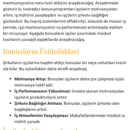
məmnuniyyətinə necə təsir etdiyini araşdıracağıq. Araşdırmalar
göstərir ki, təsiredici bonus proqramları işçilərin motivasiyasını
artırır, iş mühitini yaxşılaşdırır və işçilərin şirkətə bağlılığını
gücləndirir. Bu təşviq sistemlərinin effektivliyi, xüsusilə də müasir iş
yerində, işçi məmnuniyyətini və performansını artırmaqda mühüm
bir rol oynayır. Aşağıda bonusların işçilər üzərindəki müsbət
təsirlərini çoxsaylı aspektlərdə araşdıracağıq.
Bonusların Üstünlükləri
Şirkətlərin işçilərinə təqdim etdiyi bonuslar bir neçə cəhətdən təsirli
ola bilər. Bu üstünlükləri daha ətraflı araşdıraq:
Motivasiya Artışı:
Bonuslar işçilərin daha çox çalışması üçün
motivasiya təklif edir.
İş Performansının Yüksəlməsi:
İnveste olunan motivasiyalar,
işçilərin produktivliyini artırır.
Şirkətə Bağlılığın Artması:
Bonuslar, işçilərin şirkətlə olan
bağlılıqlarını artırır.
İş Atmosferinin Yaxşılaşması:
Mükafatlandırmalar müsbət iş
mühiti yaradır.