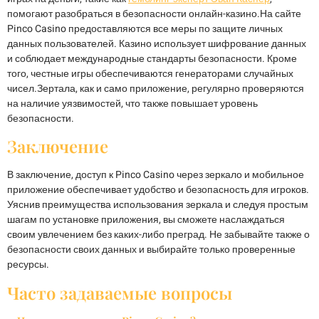
помогают разобраться в безопасности онлайн-казино.На сайте
Pinco Casino предоставляются все меры по защите личных
данных пользователей. Казино использует шифрование данных
и соблюдает международные стандарты безопасности. Кроме
того, честные игры обеспечиваются генераторами случайных
чисел.Зертала, как и само приложение, регулярно проверяются
на наличие уязвимостей, что также повышает уровень
безопасности.
Заключение
В заключение, доступ к Pinco Casino через зеркало и мобильное
приложение обеспечивает удобство и безопасность для игроков.
Уяснив преимущества использования зеркала и следуя простым
шагам по установке приложения, вы сможете наслаждаться
своим увлечением без каких-либо преград. Не забывайте также о
безопасности своих данных и выбирайте только проверенные
ресурсы.
Часто задаваемые вопросы