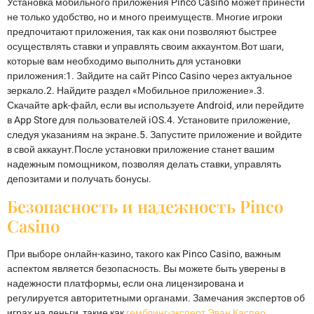
Установка мобильного приложения Pinco Casino может принести
не только удобство, но и много преимуществ. Многие игроки
предпочитают приложения, так как они позволяют быстрее
осуществлять ставки и управлять своим аккаунтом.Вот шаги,
которые вам необходимо выполнить для установки
приложения:1. Зайдите на сайт Pinco Casino через актуальное
зеркало.2. Найдите раздел «Мобильное приложение».3.
Скачайте apk-файл, если вы используете Android, или перейдите
в App Store для пользователей iOS.4. Установите приложение,
следуя указаниям на экране.5. Запустите приложение и войдите
в свой аккаунт.После установки приложение станет вашим
надежным помощником, позволяя делать ставки, управлять
депозитами и получать бонусы.
Безопасность и надежность Pinco
Casino
При выборе онлайн-казино, такого как Pinco Casino, важным
аспектом является безопасность. Вы можете быть уверены в
надежности платформы, если она лицензирована и
регулируется авторитетными органами. Замечания экспертов об
играх на деньги, такие как
гемблинг-эксперт Эван Каспер
,