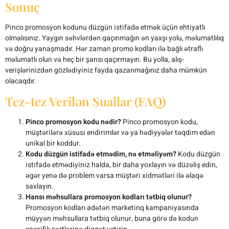
Sonuç
Pinco promosyon kodunu düzgün istifadə etmək üçün ehtiyatlı
olmalısınız. Yaygın səhvlərdən qaçınmağın ən yaxşı yolu, məlumatlılıq
və doğru yanaşmadır. Hər zaman promo kodları ilə bağlı ətraflı
məlumatlı olun və heç bir şansı qaçırmayın. Bu yolla, alış-
verişlərinizdən gözlədiyiniz fayda qazanmağınız daha mümkün
olacaqdır.
Tez-tez Verilən Suallar (FAQ)
Pinco promosyon kodu nədir?
Pinco promosyon kodu,
müştərilərə xüsusi endirimlər və ya hədiyyələr təqdim edən
unikal bir koddur.
Kodu düzgün istifadə etmədim, nə etməliyəm?
Kodu düzgün
istifadə etmədiyiniz halda, bir daha yoxlayın və düzəliş edin,
əgər yenə də problem varsa müştəri xidmətləri ilə əlaqə
saxlayın.
Hansı məhsullara promosyon kodları tətbiq olunur?
Promosyon kodları adətən marketinq kampaniyasında
müyyən məhsullara tətbiq olunur, buna görə də kodun