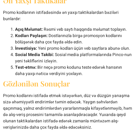
Ən Yaxşı Taktikalar
Promo kodlarının istifadəsində ən yaxşı taktikalardan bəziləri
bunlardır:
Açıq Məlumat:
Rəsmi veb saytı haqqında məlumat toplayın.
Kodları Paylaşın:
Dostlarınızla birgə promosyon kodlarını
bölüşərək daha çox fayda əldə edin.
İnvestisiya:
Yeni promo kodları üçün veb saytlara abunə olun.
Social Media Takibi:
Sosial media platformalarında Pinco-nun
yeni təkliflərini izləyin.
Test-etmə:
Bir neçə promo kodunu teste edərək hansının
daha yaxşı nəticə verdiyini yoxlayın.
Gözlənilən Sonuçlar
Promo kodlarını istifadə etmək istəyərkən, düz və düzgün yanaşma
sizə əhəmiyyətli endirimlər təmin edəcək. Yaygın səhvlərdən
qaçınmaq, yalnız endirimlərdən yararlanmaqla kifayətlənməyib, həm
də alış-veriş prosesini tamamilə asanlaşdıracaqdır. Yuxarıda qeyd
olunan taktikalardan istifadə edərək zamanla müntəzəm alış-
verişlərinizdə daha çox fayda əldə edəcəksiniz.