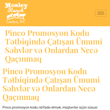
Pinco Promosyon Kodu
Tətbiqində Çatışan Ümumi
Səhvlər və Onlardan Necə
Qaçınmaq
Pinco Promosyon Kodu
Tətbiqində Çatışan Ümumi
Səhvlər və Onlardan Necə
Qaçınmaq
Pinco promosyon kodu istifadə etmək, müştərilər üçün xüsusi