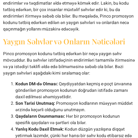
endirimlər və təqdimatlar əldə etməyə kömək edir. Lakin, bu kodu
tətbiq edərkən, bir çox insanlar müxtəlif səhvlər edir ki, bu da
endirimləri itirməyə səbəb ola bilər. Bu məqalədə, Pinco promosyon
kodunu tətbiq edərkən edilən ən yaygın səhvləri və onlardan necə
qaçınmağın yollarını müzakirə edəcəyik.
Yaygın Səhvlər və Onların Nəticələri
Pinco promosyon kodunu tətbiq edərkən bir neçə yaygın səhv
mövcuddur. Bu səhvlər istifadəçinin endirimləri tamamilə itirməsinə
və ya istədiyi təklifi əldə edə bilməməsinə səbəb ola bilər. Bəzi
yaygın səhvləri aşağıdakı kimi sıralamaq olar:
Kodun DM-də Olması:
Qeydiyyatdan keçmiş e-poçt ünvanına
göndərilən promosyon kodunun doğrudan istifadə zamanı
daxil edilməsi əhəmiyyətlidir.
Son Tarixi Unutmaq:
Promosyon kodlarının müəyyən müddət
ərzində keçərli olduğunu unutmayın.
Qaydaların Oxunmaması:
Hər bir promosyon kodunun
spesifik qaydaları və şərtləri ola bilər.
Yanlış Kodu Daxil Etmək:
Kodun düzgün yazılışına diqqət
yetirmək lazımdır, çünki hər hansı bir səhv kodu etibarsız edə