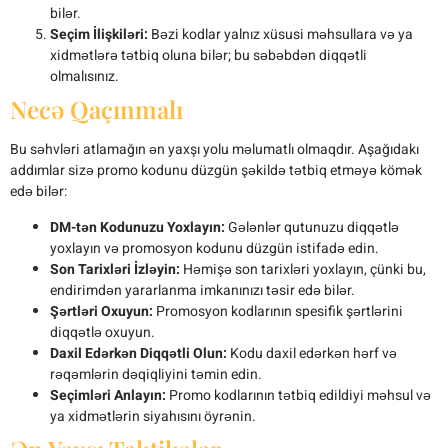
bilər.
Seçim İlişkiləri:
Bəzi kodlar yalnız xüsusi məhsullara və ya
xidmətlərə tətbiq oluna bilər; bu səbəbdən diqqətli
olmalısınız.
Necə Qaçınmalı
Bu səhvləri atlamağın ən yaxşı yolu məlumatlı olmaqdır. Aşağıdakı
addımlar sizə promo kodunu düzgün şəkildə tətbiq etməyə kömək
edə bilər:
DM-tən Kodunuzu Yoxlayın:
Gələnlər qutunuzu diqqətlə
yoxlayın və promosyon kodunu düzgün istifadə edin.
Son Tarixləri İzləyin:
Həmişə son tarixləri yoxlayın, çünki bu,
endirimdən yararlanma imkanınızı təsir edə bilər.
Şərtləri Oxuyun:
Promosyon kodlarının spesifik şərtlərini
diqqətlə oxuyun.
Daxil Edərkən Diqqətli Olun:
Kodu daxil edərkən hərf və
rəqəmlərin dəqiqliyini təmin edin.
Seçimləri Anlayın:
Promo kodlarının tətbiq edildiyi məhsul və
ya xidmətlərin siyahısını öyrənin.