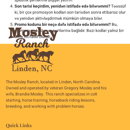
spesifik şərtlərinə diqqət yetirin.
Son tarixi keçirdim, yenidən istifadə edə bilərəmmi?
Təəssüf
ki, bir çox promosyon kodları son tarixdən sonra etibarsız olur
və yenidən aktivləşdirmək mümkün olmaya bilər.
Promo kodunu bir neçə dəfə istifadə edə bilərəmmi?
Bu,
promosyon kodunun şərtlərinə bağlıdır. Bəzi kodlar yalnız bir
dəfə istifadə olunur.
The Mosley Ranch, located in Linden, North Carolina.
Owned and operated by veteran Gregory Mosley and his
wife, Brandie Mosley. This ranch specializes in colt
starting, horse training, horseback riding lessons,
breeding, and working with problem horses.
Quick Links