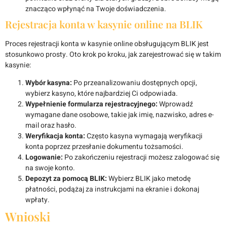
znacząco wpłynąć na Twoje doświadczenia.
Rejestracja konta w kasynie online na BLIK
Proces rejestracji konta w kasynie online obsługującym BLIK jest
stosunkowo prosty. Oto krok po kroku, jak zarejestrować się w takim
kasynie:
Wybór kasyna:
Po przeanalizowaniu dostępnych opcji,
wybierz kasyno, które najbardziej Ci odpowiada.
Wypełnienie formularza rejestracyjnego:
Wprowadź
wymagane dane osobowe, takie jak imię, nazwisko, adres e-
mail oraz hasło.
Weryfikacja konta:
Często kasyna wymagają weryfikacji
konta poprzez przesłanie dokumentu tożsamości.
Logowanie:
Po zakończeniu rejestracji możesz zalogować się
na swoje konto.
Depozyt za pomocą BLIK:
Wybierz BLIK jako metodę
płatności, podążaj za instrukcjami na ekranie i dokonaj
wpłaty.
Wnioski