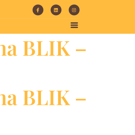
na BLIK –
na BLIK –