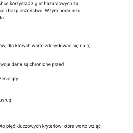
chce korzystać z gier hazardowych za
cie i bezpieczeństwu. W tym poradniku
ta.
ów, dla których warto zdecydować się na tę
Twoje dane są chronione przed
ęcie gry.
usług.
o pięć kluczowych kryteriów, które warto wziąć