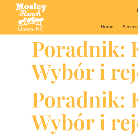
Home
Service
Poradnik: 
Wybór i rej
Poradnik: 
Wybór i rej