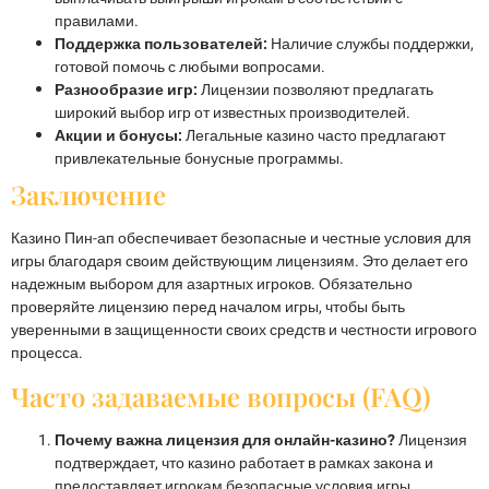
правилами.
Поддержка пользователей:
Наличие службы поддержки,
готовой помочь с любыми вопросами.
Разнообразие игр:
Лицензии позволяют предлагать
широкий выбор игр от известных производителей.
Акции и бонусы:
Легальные казино часто предлагают
привлекательные бонусные программы.
Заключение
Казино Пин-ап обеспечивает безопасные и честные условия для
игры благодаря своим действующим лицензиям. Это делает его
надежным выбором для азартных игроков. Обязательно
проверяйте лицензию перед началом игры, чтобы быть
уверенными в защищенности своих средств и честности игрового
процесса.
Часто задаваемые вопросы (FAQ)
Почему важна лицензия для онлайн-казино?
Лицензия
подтверждает, что казино работает в рамках закона и
предоставляет игрокам безопасные условия игры.