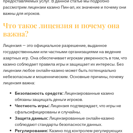
предоставляемых услуг. В данной статье мы подробно
рассмотрим лицензии казино Пин-ап, их значение и почему они
важны для игроков.
Что такое лицензия и почему она
важна?
Лицензия — это официальное разрешение, выданное
государственными или частными организациями на ведение
азартных игр. Она обеспечивает игрокам уверенность в том, что
казино соблюдает правила игры и защищает их интересы. Без
лицензии любое онлайн-казино может быть потенциально
небезопасным и мошенническим. Основные причины, почему
лицензия важна:
Безопасность средств:
Лицензированные казино
обязаны защищать деньги игроков.
Честность игры:
Лицензия подтверждает, что игры не
сфальсифицированы и случайны.
Защита данных:
Лицензированные онлайн-казино
соблюдают стандарты безопасности данных.
Регулирование:
Казино под контролем регулирующих