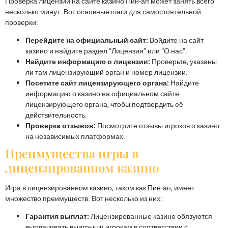
Проверка лицензии на сайте казино Пин-ап может занять всего
несколько минут. Вот основные шаги для самостоятельной
проверки:
Перейдите на официальный сайт:
Войдите на сайт
казино и найдите раздел “Лицензия” или “О нас”.
Найдите информацию о лицензии:
Проверьте, указаны
ли там лицензирующий орган и номер лицензии.
Посетите сайт лицензирующего органа:
Найдите
информацию о казино на официальном сайте
лицензирующего органа, чтобы подтвердить её
действительность.
Проверка отзывов:
Посмотрите отзывы игроков о казино
на независимых платформах.
Преимущества игры в
лицензированном казино
Игра в лицензированном казино, таком как Пин-ап, имеет
множество преимуществ. Вот несколько из них:
Гарантия выплат:
Лицензированные казино обязуются
выплачивать выигрыши игрокам в соответствии с