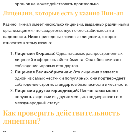
органов не может действовать произвольно.
Лицензии, которые есть у казино Пин-ап
Казино Пин-ап имеет несколько лицензий, выданных различными
организациями, что свидетельствует о его стабильности и
надежности. Ниже приведены ключевые лицензии, которые
относятся к этому казино:
Лицензия Кюрасао:
Одна из самых распространенных
лицензий в сфере онлайн-гейминга. Она обеспечивает
соблюдение игровых стандартов.
Лицензия Великобритании:
Эта лицензия является
одной из самых жестких и популярных, она подтверждает
соблюдение строгих стандартов безопасности и честности.
Лицензии других юрисдикций:
Пин-ап также может
получать лицензии из других мест, что подчеркивает его
международный статус.
Как проверить действительность
лицензии?