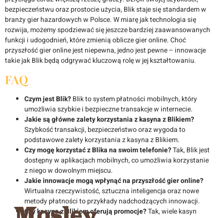
bezpieczeństwu oraz prostocie użycia, Blik staje się standardem w
branży gier hazardowych w Polsce. W miarę jak technologia się
rozwija, możemy spodziewać się jeszcze bardziej zaawansowanych
funkcji i udogodnień, które zmienią oblicze gier online. Choć
przyszłość gier online jest niepewna, jedno jest pewne – innowacje
takie jak Blik będą odgrywać kluczową rolę w jej kształtowaniu.
FAQ
Czym jest Blik?
Blik to system płatności mobilnych, który
umożliwia szybkie i bezpieczne transakcje w internecie.
Jakie są główne zalety korzystania z kasyna z Blikiem?
Szybkość transakcji, bezpieczeństwo oraz wygoda to
podstawowe zalety korzystania z kasyna z Blikiem.
Czy mogę korzystać z Blika na swoim telefonie?
Tak, Blik jest
dostępny w aplikacjach mobilnych, co umożliwia korzystanie
z niego w dowolnym miejscu.
Jakie innowacje mogą wpłynąć na przyszłość gier online?
Wirtualna rzeczywistość, sztuczna inteligencja oraz nowe
metody płatności to przykłady nadchodzących innowacji.
Czy kasyna z Blikiem oferują promocje?
Tak, wiele kasyn