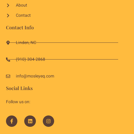
About
Contact
Contact Info
Linden, NC
(910)-304-2868
info@mosleyeq.com
Social Links
Follow us on: