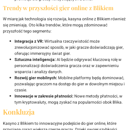
Trendy w przyszłości gier online z Blikiem
W miarę jak technologia się rozwija, kasyna online z Blikiem również
się zmieniają. Oto kilka trendów, które mogą zdominować
przyszłość tego segmentu:
Integracja z VR:
Wirtualna rzeczywistość może
zrewolucjonizować sposób, w jaki gracze doświadczają gier,
oferując immersyjny świat gier.
Sztuczna inteligencja:
AI będzie odgrywać kluczową rolę w
personalizacji doświadczenia gracza oraz w zapewnieniu
wsparcia i analizy danych.
Rozwój gier mobilnych:
Mobilne platformy będą dominować,
pozwalając graczom na dostęp do gier w dowolnym miejscu i
czasie.
Innowacje w zakresie płatności:
Nowe metody płatności, w
tym kryptowaluty, mogą zyskać na popularności obok Blika.
Konkluzja
Kasyno z Blikiem to innowacyjne podejście do gier online, które
przyciąga coraz większą rzeszę graczy. Dzięki swojej szybkości,