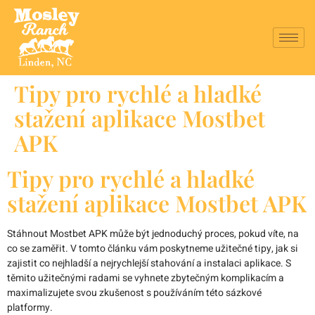
Tipy pro rychlé a hladké
stažení aplikace Mostbet
APK
Tipy pro rychlé a hladké
stažení aplikace Mostbet APK
Stáhnout Mostbet APK může být jednoduchý proces, pokud víte, na
co se zaměřit. V tomto článku vám poskytneme užitečné tipy, jak si
zajistit co nejhladší a nejrychlejší stahování a instalaci aplikace. S
těmito užitečnými radami se vyhnete zbytečným komplikacím a
maximalizujete svou zkušenost s používáním této sázkové
platformy.