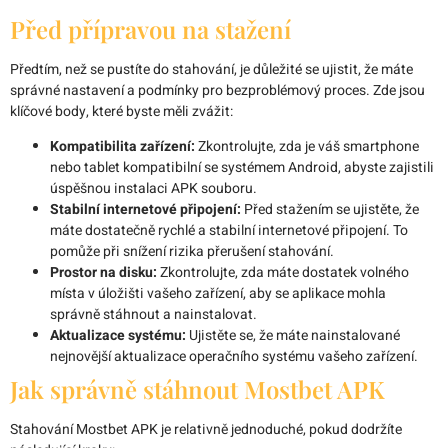
Před přípravou na stažení
Předtím, než se pustíte do stahování, je důležité se ujistit, že máte
správné nastavení a podmínky pro bezproblémový proces. Zde jsou
klíčové body, které byste měli zvážit:
Kompatibilita zařízení:
Zkontrolujte, zda je váš smartphone
nebo tablet kompatibilní se systémem Android, abyste zajistili
úspěšnou instalaci APK souboru.
Stabilní internetové připojení:
Před stažením se ujistěte, že
máte dostatečně rychlé a stabilní internetové připojení. To
pomůže při snížení rizika přerušení stahování.
Prostor na disku:
Zkontrolujte, zda máte dostatek volného
místa v úložišti vašeho zařízení, aby se aplikace mohla
správně stáhnout a nainstalovat.
Aktualizace systému:
Ujistěte se, že máte nainstalované
nejnovější aktualizace operačního systému vašeho zařízení.
Jak správně stáhnout Mostbet APK
Stahování Mostbet APK je relativně jednoduché, pokud dodržíte