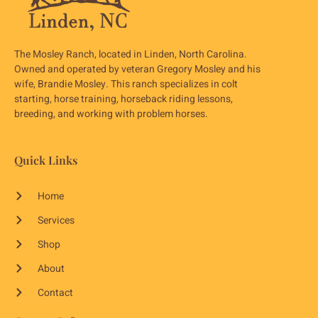
The Mosley Ranch, located in Linden, North Carolina.
Owned and operated by veteran Gregory Mosley and his
wife, Brandie Mosley. This ranch specializes in colt
starting, horse training, horseback riding lessons,
breeding, and working with problem horses.
Quick Links
Home
Services
Shop
About
Contact