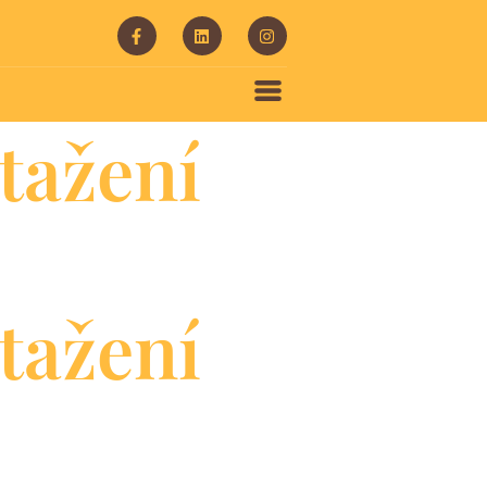
stažení
stažení