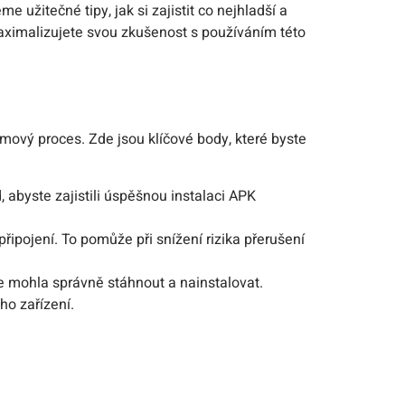
užitečné tipy, jak si zajistit co nejhladší a
aximalizujete svou zkušenost s používáním této
émový proces. Zde jsou klíčové body, které byste
 abyste zajistili úspěšnou instalaci APK
řipojení. To pomůže při snížení rizika přerušení
ce mohla správně stáhnout a nainstalovat.
ho zařízení.