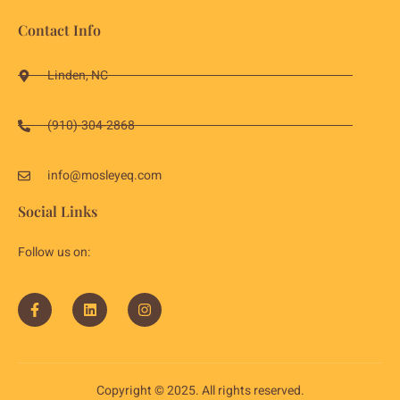
Contact Info
Linden, NC
(910)-304-2868
info@mosleyeq.com
Social Links
Follow us on:
Copyright © 2025. All rights reserved.