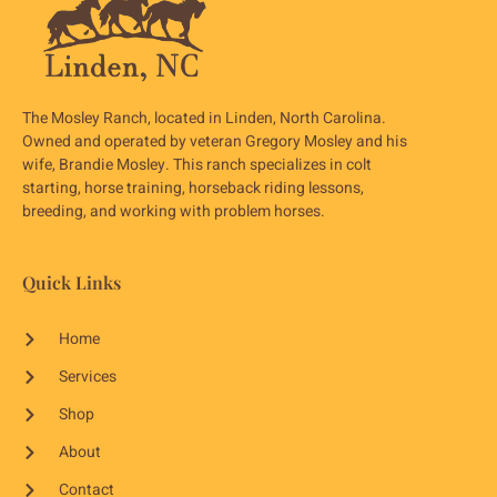
The Mosley Ranch, located in Linden, North Carolina.
Owned and operated by veteran Gregory Mosley and his
wife, Brandie Mosley. This ranch specializes in colt
starting, horse training, horseback riding lessons,
breeding, and working with problem horses.
Quick Links
Home
Services
Shop
About
Contact