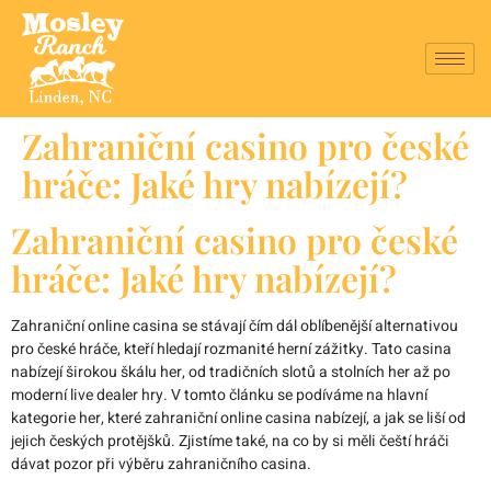
Zahraniční casino pro české
hráče: Jaké hry nabízejí?
Zahraniční casino pro české
hráče: Jaké hry nabízejí?
Zahraniční online casina se stávají čím dál oblíbenější alternativou
pro české hráče, kteří hledají rozmanité herní zážitky. Tato casina
nabízejí širokou škálu her, od tradičních slotů a stolních her až po
moderní live dealer hry. V tomto článku se podíváme na hlavní
kategorie her, které zahraniční online casina nabízejí, a jak se liší od
jejich českých protějšků. Zjistíme také, na co by si měli čeští hráči
dávat pozor při výběru zahraničního casina.