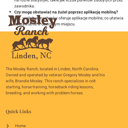
na różne statystyki, takie jak liczba punktów zdobytych przez
zawodnika.
Czy mogę obstawiać na żużel poprzez aplikację mobilną?
Tak, wiele bukmacherów oferuje aplikacje mobilne, co ułatwia
obstawianie w dowolnym miejscu.
The Mosley Ranch, located in Linden, North Carolina.
Owned and operated by veteran Gregory Mosley and his
wife, Brandie Mosley. This ranch specializes in colt
starting, horse training, horseback riding lessons,
breeding, and working with problem horses.
Quick Links
Home