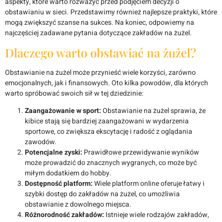
aspekty, które warto rozważyć przed podjęciem decyzji o
obstawianiu w sieci. Przedstawimy również najlepsze praktyki, które
mogą zwiększyć szanse na sukces. Na koniec, odpowiemy na
najczęściej zadawane pytania dotyczące zakładów na żużel.
Dlaczego warto obstawiać na żużel?
Obstawianie na żużel może przynieść wiele korzyści, zarówno
emocjonalnych, jak i finansowych. Oto kilka powodów, dla których
warto spróbować swoich sił w tej dziedzinie:
Zaangażowanie w sport:
Obstawianie na żużel sprawia, że
kibice stają się bardziej zaangażowani w wydarzenia
sportowe, co zwiększa ekscytację i radość z oglądania
zawodów.
Potencjalne zyski:
Prawidłowe przewidywanie wyników
może prowadzić do znacznych wygranych, co może być
miłym dodatkiem do hobby.
Dostępność platform:
Wiele platform online oferuje łatwy i
szybki dostęp do zakładów na żużel, co umożliwia
obstawianie z dowolnego miejsca.
Różnorodność zakładów:
Istnieje wiele rodzajów zakładów,