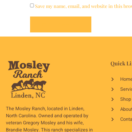
Save my name, email, and website in this bro
Quick Li
Hom
Servi
Shop
The Mosley Ranch, located in Linden,
Abou
North Carolina. Owned and operated by
Conta
veteran Gregory Mosley and his wife,
Brandie Mosley. This ranch specializes in