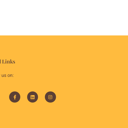
l Links
 us on: