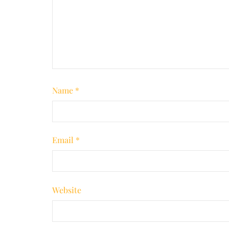
Name
*
Email
*
Website