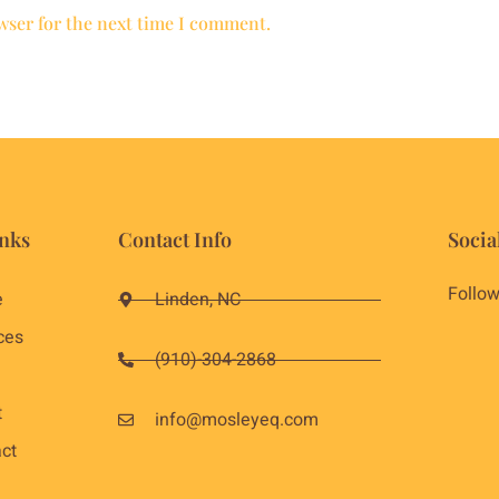
wser for the next time I comment.
nks
Contact Info
Socia
Follow
e
Linden, NC
ces
(910)-304-2868
t
info@mosleyeq.com
ct