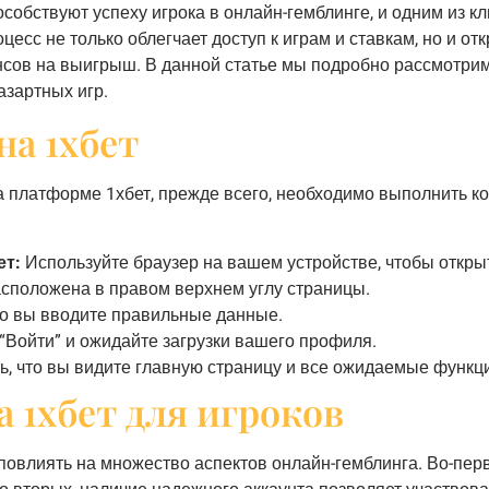
собствуют успеху игрока в онлайн-гемблинге, и одним из к
роцесс не только облегчает доступ к играм и ставкам, но и 
сов на выигрыш. В данной статье мы подробно рассмотрим,
азартных игр.
на 1хбет
а платформе 1хбет, прежде всего, необходимо выполнить к
ет:
Используйте браузер на вашем устройстве, чтобы откры
сположена в правом верхнем углу страницы.
то вы вводите правильные данные.
“Войти” и ожидайте загрузки вашего профиля.
, что вы видите главную страницу и все ожидаемые функц
а 1хбет для игроков
овлиять на множество аспектов онлайн-гемблинга. Во-пер