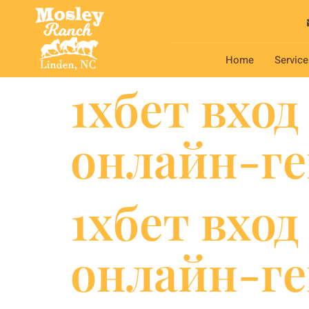
Home
Service
1хбет вход
онлайн-г
1хбет вход
онлайн-г