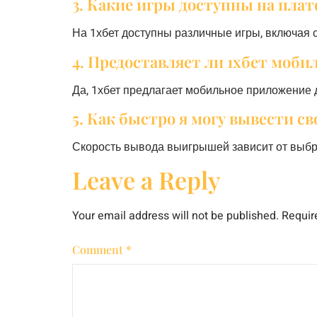
3. Какие игры доступны на пла
На 1хбет доступны различные игры, включая сл
4. Предоставляет ли 1хбет моб
Да, 1хбет предлагает мобильное приложение 
5. Как быстро я могу вывести 
Скорость вывода выигрышей зависит от выбра
Leave a Reply
Your email address will not be published.
Requir
Comment
*