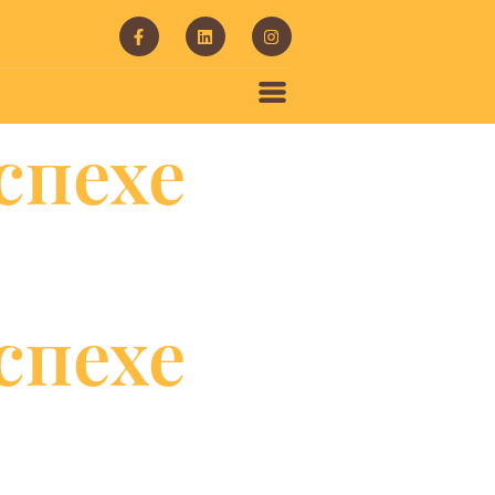
успехе
успехе