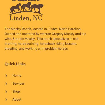
The Mosley Ranch, located in Linden, North Carolina.
Owned and operated by veteran Gregory Mosley and his
wife, Brandie Mosley. This ranch specializes in colt
starting, horse training, horseback riding lessons,
breeding, and working with problem horses.
Quick Links
Home
Services
Shop
About