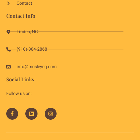
Contact
Contact Info
Linden, NC
(910)-304-2868
info@mosleyeq.com
Social Links
Follow us on: