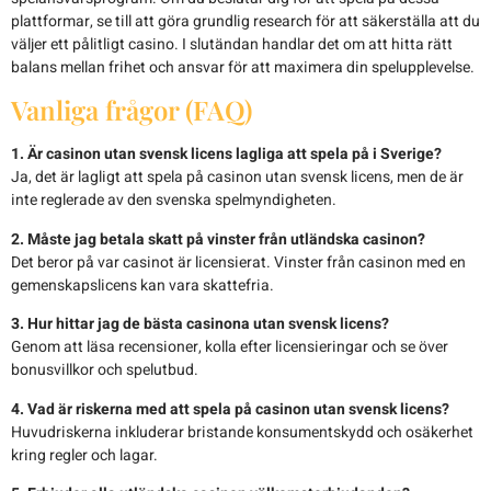
plattformar, se till att göra grundlig research för att säkerställa att du
väljer ett pålitligt casino. I slutändan handlar det om att hitta rätt
balans mellan frihet och ansvar för att maximera din spelupplevelse.
Vanliga frågor (FAQ)
1. Är casinon utan svensk licens lagliga att spela på i Sverige?
Ja, det är lagligt att spela på casinon utan svensk licens, men de är
inte reglerade av den svenska spelmyndigheten.
2. Måste jag betala skatt på vinster från utländska casinon?
Det beror på var casinot är licensierat. Vinster från casinon med en
gemenskapslicens kan vara skattefria.
3. Hur hittar jag de bästa casinona utan svensk licens?
Genom att läsa recensioner, kolla efter licensieringar och se över
bonusvillkor och spelutbud.
4. Vad är riskerna med att spela på casinon utan svensk licens?
Huvudriskerna inkluderar bristande konsumentskydd och osäkerhet
kring regler och lagar.