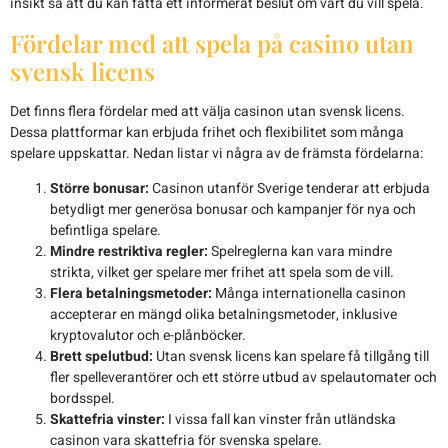
insikt så att du kan fatta ett informerat beslut om vart du vill spela.
Fördelar med att spela på casino utan
svensk licens
Det finns flera fördelar med att välja casinon utan svensk licens.
Dessa plattformar kan erbjuda frihet och flexibilitet som många
spelare uppskattar. Nedan listar vi några av de främsta fördelarna:
Större bonusar:
Casinon utanför Sverige tenderar att erbjuda
betydligt mer generösa bonusar och kampanjer för nya och
befintliga spelare.
Mindre restriktiva regler:
Spelreglerna kan vara mindre
strikta, vilket ger spelare mer frihet att spela som de vill.
Flera betalningsmetoder:
Många internationella casinon
accepterar en mängd olika betalningsmetoder, inklusive
kryptovalutor och e-plånböcker.
Brett spelutbud:
Utan svensk licens kan spelare få tillgång till
fler spelleverantörer och ett större utbud av spelautomater och
bordsspel.
Skattefria vinster:
I vissa fall kan vinster från utländska
casinon vara skattefria för svenska spelare.