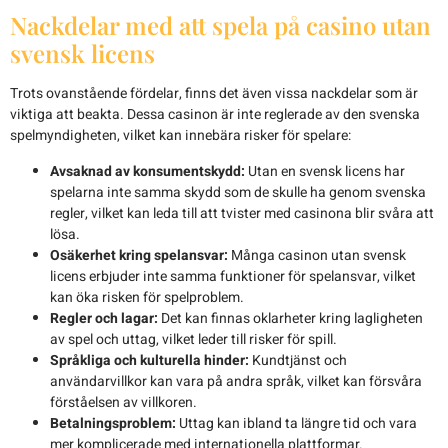
Nackdelar med att spela på casino utan
svensk licens
Trots ovanstående fördelar, finns det även vissa nackdelar som är
viktiga att beakta. Dessa casinon är inte reglerade av den svenska
spelmyndigheten, vilket kan innebära risker för spelare:
Avsaknad av konsumentskydd:
Utan en svensk licens har
spelarna inte samma skydd som de skulle ha genom svenska
regler, vilket kan leda till att tvister med casinona blir svåra att
lösa.
Osäkerhet kring spelansvar:
Många casinon utan svensk
licens erbjuder inte samma funktioner för spelansvar, vilket
kan öka risken för spelproblem.
Regler och lagar:
Det kan finnas oklarheter kring lagligheten
av spel och uttag, vilket leder till risker för spill.
Språkliga och kulturella hinder:
Kundtjänst och
användarvillkor kan vara på andra språk, vilket kan försvåra
förståelsen av villkoren.
Betalningsproblem:
Uttag kan ibland ta längre tid och vara
mer komplicerade med internationella plattformar.