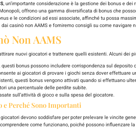
MS
, un’importante considerazione è la gestione dei bonus e dei 
onopoli, offrono una gamma diversificata di bonus che possono 
 e le condizioni ad essi associate, affinché tu possa massimizz
erti dai casinò non AAMS e forniremo consigli su come navigare 
sinò Non AAMS
ttirare nuovi giocatori e trattenere quelli esistenti. Alcuni dei 
ti, questi bonus possono includere corrispondenza sul deposito o g
sente ai giocatori di provare i giochi senza dover effettuare un
istenti, questi bonus vengono attivati quando si effettuano ulteri
ori una percentuale delle perdite subite.
te sull’attività di gioco e sulla spesa del giocatore.
o e Perché Sono Importanti
 giocatori devono soddisfare per poter prelevare le vincite gene
ale comprendere come funzionano, poiché possono influenzare la 