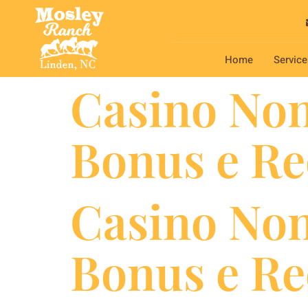
Home
Service
Casino Non
Bonus e Re
Casino Non
Bonus e Re