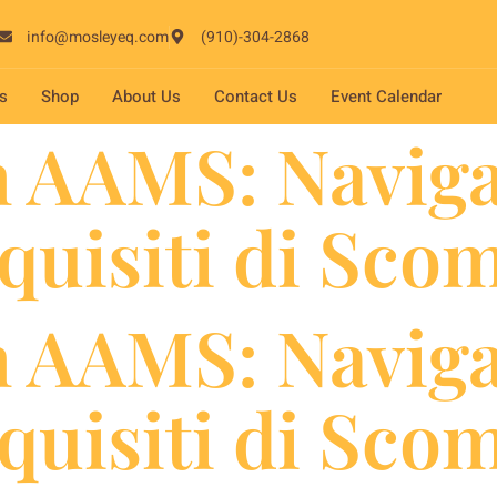
info@mosleyeq.com
(910)-304-2868
s
Shop
About Us
Contact Us
Event Calendar
 AAMS: Naviga
quisiti di Sc
 AAMS: Naviga
quisiti di Sc