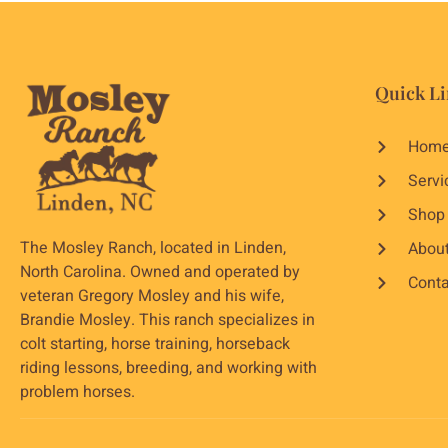
Quick Li
Hom
Servi
Shop
The Mosley Ranch, located in Linden,
Abou
North Carolina. Owned and operated by
Conta
veteran Gregory Mosley and his wife,
Brandie Mosley. This ranch specializes in
colt starting, horse training, horseback
riding lessons, breeding, and working with
problem horses.