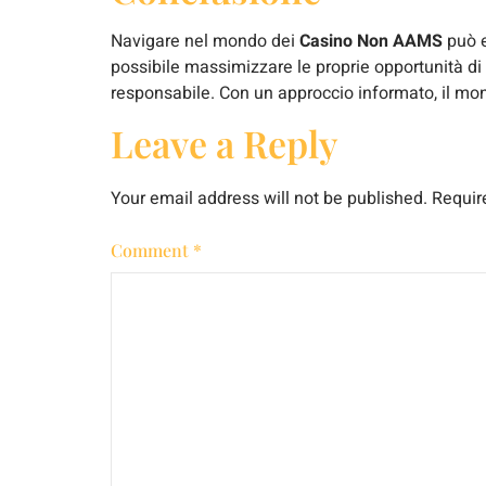
Navigare nel mondo dei
Casino Non AAMS
può e
possibile massimizzare le proprie opportunità di 
responsabile. Con un approccio informato, il mond
Leave a Reply
Your email address will not be published.
Requir
Comment
*