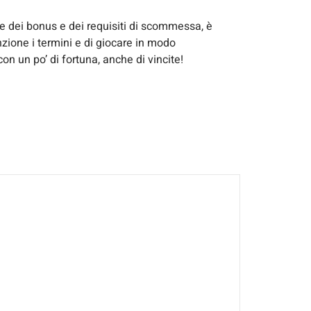
dei bonus e dei requisiti di scommessa, è
nzione i termini e di giocare in modo
n un po’ di fortuna, anche di vincite!