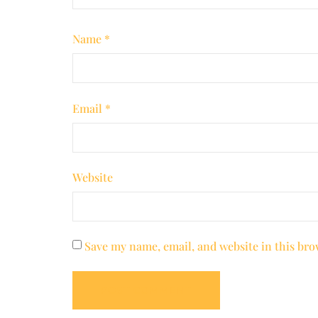
Name
*
Email
*
Website
Save my name, email, and website in this bro