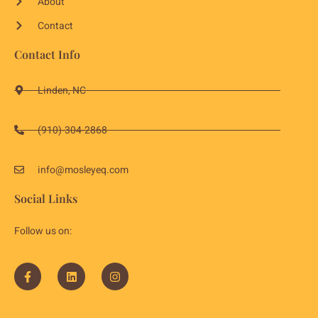
About
Contact
Contact Info
Linden, NC
(910)-304-2868
info@mosleyeq.com
Social Links
Follow us on: