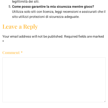
legittimità dei siti.
Come posso garantire la mia sicurezza mentre gioco?
Utilizza solo siti con licenza, leggi recensioni e assicurati che il
sito utilizzi protezioni di sicurezza adeguate.
Leave a Reply
Your email address will not be published.
Required fields are marked
*
Comment
*