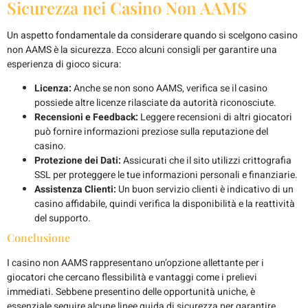
Sicurezza nei Casino Non AAMS
Un aspetto fondamentale da considerare quando si scelgono casino
non AAMS è la sicurezza. Ecco alcuni consigli per garantire una
esperienza di gioco sicura:
Licenza:
Anche se non sono AAMS, verifica se il casino
possiede altre licenze rilasciate da autorità riconosciute.
Recensioni e Feedback:
Leggere recensioni di altri giocatori
può fornire informazioni preziose sulla reputazione del
casino.
Protezione dei Dati:
Assicurati che il sito utilizzi crittografia
SSL per proteggere le tue informazioni personali e finanziarie.
Assistenza Clienti:
Un buon servizio clienti è indicativo di un
casino affidabile, quindi verifica la disponibilità e la reattività
del supporto.
Conclusione
I casino non AAMS rappresentano un’opzione allettante per i
giocatori che cercano flessibilità e vantaggi come i prelievi
immediati. Sebbene presentino delle opportunità uniche, è
essenziale seguire alcune linee guida di sicurezza per garantire