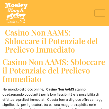
Casino Non AAMS:
Sbloccare il Potenziale del
Prelievo Immediato
Casino Non AAMS: Sbloccare
il Potenziale del Prelievo
Immediato
Nel mondo del gioco online, i
Casino Non AAMS
stanno
guadagnando popolarità per la loro flessibilità e la possibilità di
effettuare prelievi immediati. Questa forma di gioco offre vantaggi
significativi per i giocatori, tra cui una maggiore rapidità nelle