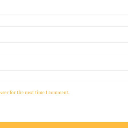
wser for the next time I comment.