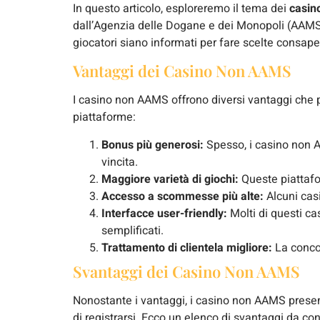
In questo articolo, esploreremo il tema dei
casin
dall’Agenzia delle Dogane e dei Monopoli (AAMS)
giocatori siano informati per fare scelte consap
Vantaggi dei Casino Non AAMS
I casino non AAMS offrono diversi vantaggi che pos
piattaforme:
Bonus più generosi:
Spesso, i casino non AA
vincita.
Maggiore varietà di giochi:
Queste piattafor
Accesso a scommesse più alte:
Alcuni cas
Interfacce user-friendly:
Molti di questi ca
semplificati.
Trattamento di clientela migliore:
La concor
Svantaggi dei Casino Non AAMS
Nonostante i vantaggi, i casino non AAMS present
di registrarsi. Ecco un elenco di svantaggi da co