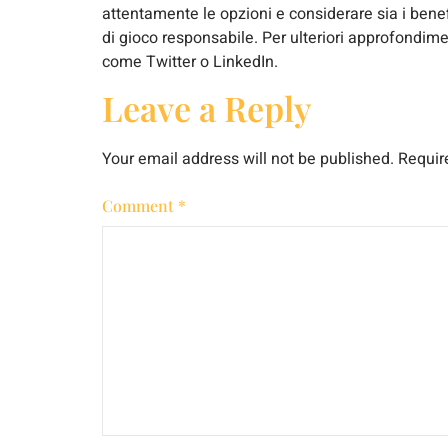
attentamente le opzioni e considerare sia i benefi
di gioco responsabile. Per ulteriori approfondim
come Twitter o LinkedIn.
Leave a Reply
Your email address will not be published.
Requir
Comment
*