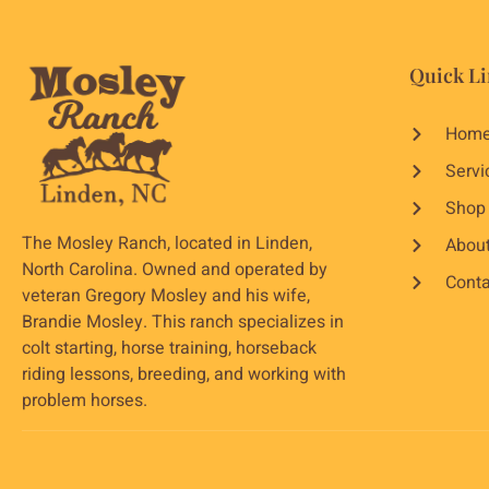
Quick Li
Hom
Servi
Shop
The Mosley Ranch, located in Linden,
Abou
North Carolina. Owned and operated by
Conta
veteran Gregory Mosley and his wife,
Brandie Mosley. This ranch specializes in
colt starting, horse training, horseback
riding lessons, breeding, and working with
problem horses.