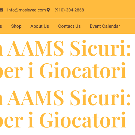
info@mosleyeq.com
(910)-304-2868
s
Shop
About Us
Contact Us
Event Calendar
 AAMS Sicuri: 
er i Giocatori
 AAMS Sicuri: 
er i Giocatori