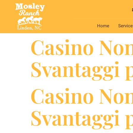
Home
Service
Casino Non
Svantaggi p
Casino Non
Svantaggi p