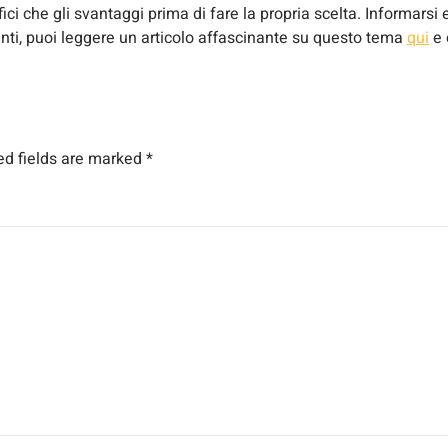
ci che gli svantaggi prima di fare la propria scelta. Informarsi 
enti, puoi leggere un articolo affascinante su questo tema
qui
e 
ed fields are marked
*