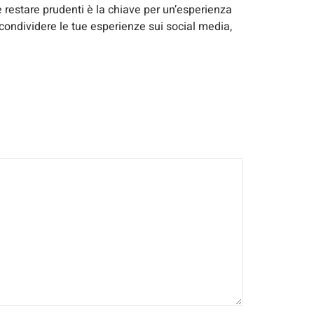
e restare prudenti è la chiave per un’esperienza
condividere le tue esperienze sui social media,