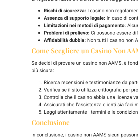
Rischi di sicurezza:
I casino non regolamenta
Assenza di supporto legale:
In caso di con
Limitazioni nei metodi di pagamento:
Alcun
Problemi di prelievo:
Ci possono essere diffi
Affidabilità dubbia:
Non tutti i casino non 
Come Scegliere un Casino Non AA
Se decidi di provare un casino non AAMS, è fond
più sicura:
Ricerca recensioni e testimonianze da parte 
Verifica se il sito utilizza crittografia per pr
Controlla che il casino abbia una licenza va
Assicurati che l’assistenza clienti sia facil
Leggi attentamente i termini e le condizioni,
Conclusione
In conclusione, i casino non AAMS sicuri possono 