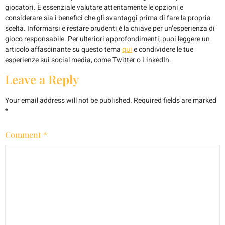
giocatori. È essenziale valutare attentamente le opzioni e
considerare sia i benefici che gli svantaggi prima di fare la propria
scelta. Informarsi e restare prudenti è la chiave per un’esperienza di
gioco responsabile. Per ulteriori approfondimenti, puoi leggere un
articolo affascinante su questo tema
qui
e condividere le tue
esperienze sui social media, come Twitter o LinkedIn.
Leave a Reply
Your email address will not be published.
Required fields are marked
*
Comment
*