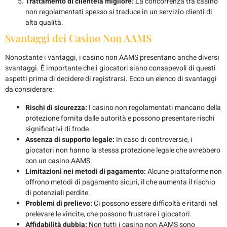
Trattamento di clientela migliore:
La concorrenza tra casino
non regolamentati spesso si traduce in un servizio clienti di
alta qualità.
Svantaggi dei Casino Non AAMS
Nonostante i vantaggi, i casino non AAMS presentano anche diversi
svantaggi. È importante che i giocatori siano consapevoli di questi
aspetti prima di decidere di registrarsi. Ecco un elenco di svantaggi
da considerare:
Rischi di sicurezza:
I casino non regolamentati mancano della
protezione fornita dalle autorità e possono presentare rischi
significativi di frode.
Assenza di supporto legale:
In caso di controversie, i
giocatori non hanno la stessa protezione legale che avrebbero
con un casino AAMS.
Limitazioni nei metodi di pagamento:
Alcune piattaforme non
offrono metodi di pagamento sicuri, il che aumenta il rischio
di potenziali perdite.
Problemi di prelievo:
Ci possono essere difficoltà e ritardi nel
prelevare le vincite, che possono frustrare i giocatori.
Affidabilità dubbia:
Non tutti i casino non AAMS sono