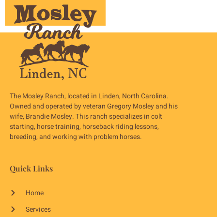
The Mosley Ranch, located in Linden, North Carolina.
Owned and operated by veteran Gregory Mosley and his
wife, Brandie Mosley. This ranch specializes in colt
starting, horse training, horseback riding lessons,
breeding, and working with problem horses.
Quick Links
Home
Services