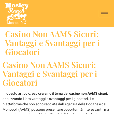
Casino Non AAMS Sicuri:
Vantaggi e Svantaggi per i
Giocatori
Casino Non AAMS Sicuri:
Vantaggi e Svantaggi per i
Giocatori
In questo articolo, esploreremo il tema dei
casino non AAMS sicuri
,
analizzando i loro vantaggi e svantaggi per i giocatori. Le
piattaforme che non sono regolate dall’Agenzia delle Dogane e dei
Monopoli (AAMS) possono presentare opportunità interessanti, ma