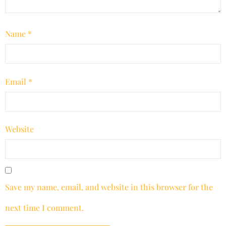
Name
*
Email
*
Website
Save my name, email, and website in this browser for the
next time I comment.