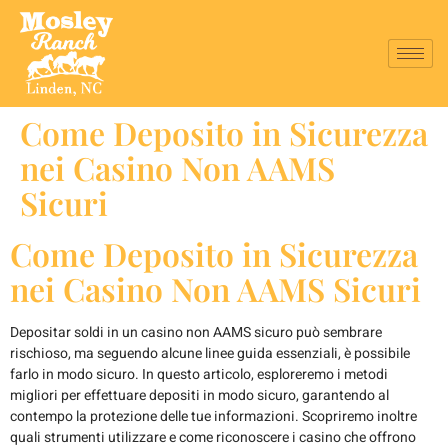
Come Deposito in Sicurezza
nei Casino Non AAMS
Sicuri
Come Deposito in Sicurezza
nei Casino Non AAMS Sicuri
Depositar soldi in un casino non AAMS sicuro può sembrare
rischioso, ma seguendo alcune linee guida essenziali, è possibile
farlo in modo sicuro. In questo articolo, esploreremo i metodi
migliori per effettuare depositi in modo sicuro, garantendo al
contempo la protezione delle tue informazioni. Scopriremo inoltre
quali strumenti utilizzare e come riconoscere i casino che offrono