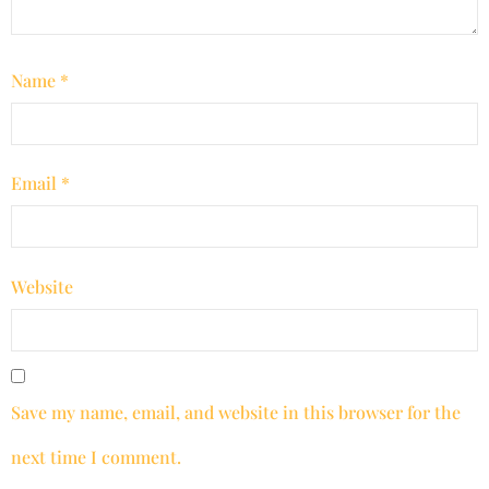
Name
*
Email
*
Website
Save my name, email, and website in this browser for the
next time I comment.