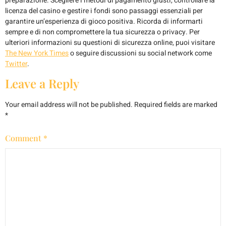
preparazione. Scegliere i metodi di pagamento giusti, controllare la
licenza del casino e gestire i fondi sono passaggi essenziali per
garantire un’esperienza di gioco positiva. Ricorda di informarti
sempre e di non compromettere la tua sicurezza o privacy. Per
ulteriori informazioni su questioni di sicurezza online, puoi visitare
The New York Times
o seguire discussioni su social network come
Twitter
.
Leave a Reply
Your email address will not be published.
Required fields are marked
*
Comment
*