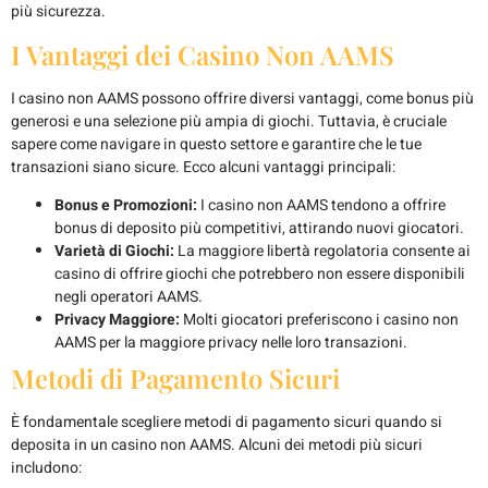
più sicurezza.
I Vantaggi dei Casino Non AAMS
I casino non AAMS possono offrire diversi vantaggi, come bonus più
generosi e una selezione più ampia di giochi. Tuttavia, è cruciale
sapere come navigare in questo settore e garantire che le tue
transazioni siano sicure. Ecco alcuni vantaggi principali:
Bonus e Promozioni:
I casino non AAMS tendono a offrire
bonus di deposito più competitivi, attirando nuovi giocatori.
Varietà di Giochi:
La maggiore libertà regolatoria consente ai
casino di offrire giochi che potrebbero non essere disponibili
negli operatori AAMS.
Privacy Maggiore:
Molti giocatori preferiscono i casino non
AAMS per la maggiore privacy nelle loro transazioni.
Metodi di Pagamento Sicuri
È fondamentale scegliere metodi di pagamento sicuri quando si
deposita in un casino non AAMS. Alcuni dei metodi più sicuri
includono: