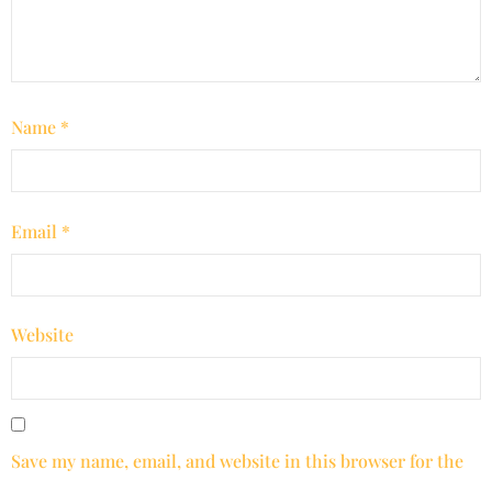
Name
*
Email
*
Website
Save my name, email, and website in this browser for the