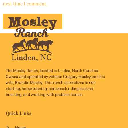
next time I comment.
The Mosley Ranch, located in Linden, North Carolina.
Owned and operated by veteran Gregory Mosley and his
wife, Brandie Mosley. This ranch specializes in colt
starting, horse training, horseback riding lessons,
breeding, and working with problem horses.
Quick Links
Home