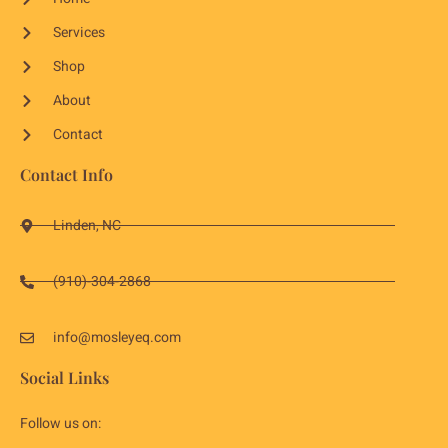
Services
Shop
About
Contact
Contact Info
Linden, NC
(910)-304-2868
info@mosleyeq.com
Social Links
Follow us on: