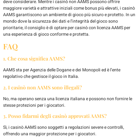
deve considerare. Mentre i casinò non AAMS possono offrire
maggiore varietà e attrattive iniziali come bonus più elevati, i casinò
AAMS garantiscono un ambiente di gioco più sicuro e protetto. In un
mondo dove la sicurezza dei dati e l’integrità del gioco sono
prioritarie, il consiglio è di optare per casinò con licenza AAMS per
una esperienza di gioco conforme e protetta.
FAQ
1. Che cosa significa AAMS?
AAMS sta per Agenzia delle Dogane e dei Monopoli ed è l’ente
regolativo che gestisce il gioco in Italia.
2. I casinò non AAMS sono illegali?
No, ma operano senza una licenza italiana e possono non fornire le
stesse protezioni per i giocatori.
3. Posso fidarmi degli casinò approvati AAMS?
Sì, i casinò AAMS sono soggetti a regolazioni severe e controlli,
offrendo una maggior protezione per i giocatori.