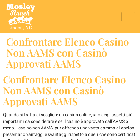
Confrontare Elenco Casino
Non AAMS con Casinò
Approvati AAMS
Confrontare Elenco Casino
Non AAMS con Casinò
Approvati AAMS
Quando si tratta di scegliere un casinò online, uno degli aspetti più
importanti da considerare è se il casinò è approvato dall’AAMS o
meno. I casinò non AAMS, pur offrendo una vasta gamma di opzioni,
presentano vantaggi e svantaggi rispetto a quelli che sono certificati