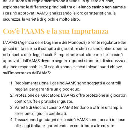
dalle autorità di regolamentazione italiane. In questo articolo,
esploreremo le differenze principali tra gli
elenco casino non aams
e
i casinò approvati AAMS, analizzando le loro caratteristiche, la
sicurezza, la varietà di giochi e molto altro.
Cos’è l’AAMS e la sua Importanza
L’AAMS (Agenzia delle Dogane e dei Monopoli) è l’ente regolatore dei
giochi in Italia e ha il compito di garantire che i casinò online operino
nel rispetto delle leggi locali. È importante sottolineare che i casinò
approvati dall’AAMS devono seguire rigorosi standard di sicurezza e
di gioco responsabile. Di seguito sono elencati alcuni punti chiave
sull’importanza dell’AAMS:
Regolamentazione: I casinò AAMS sono soggetti a controlli
regolari per garantire un gioco equo.
Protezione del Giocatore: L’AAMS offre protezione ai giocatori
contro truffe e pratiche ingiuste.
Varietà di Giochi: I casinò AAMS tendono a offrire un’ampia
selezione di giochi certificati.
Tassazione: I guadagni dei casinò AAMS sono tassati in base
alle leggi italiane, garantendo un contributo alle entrate