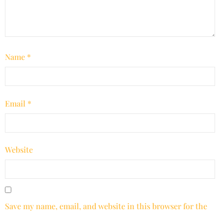
Name
*
Email
*
Website
Save my name, email, and website in this browser for the