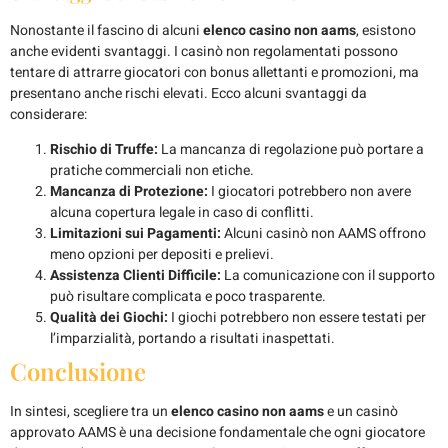
Nonostante il fascino di alcuni
elenco casino non aams
, esistono
anche evidenti svantaggi. I casinò non regolamentati possono
tentare di attrarre giocatori con bonus allettanti e promozioni, ma
presentano anche rischi elevati. Ecco alcuni svantaggi da
considerare:
Rischio di Truffe:
La mancanza di regolazione può portare a
pratiche commerciali non etiche.
Mancanza di Protezione:
I giocatori potrebbero non avere
alcuna copertura legale in caso di conflitti.
Limitazioni sui Pagamenti:
Alcuni casinò non AAMS offrono
meno opzioni per depositi e prelievi.
Assistenza Clienti Difficile:
La comunicazione con il supporto
può risultare complicata e poco trasparente.
Qualità dei Giochi:
I giochi potrebbero non essere testati per
l’imparzialità, portando a risultati inaspettati.
Conclusione
In sintesi, scegliere tra un
elenco casino non aams
e un casinò
approvato AAMS è una decisione fondamentale che ogni giocatore