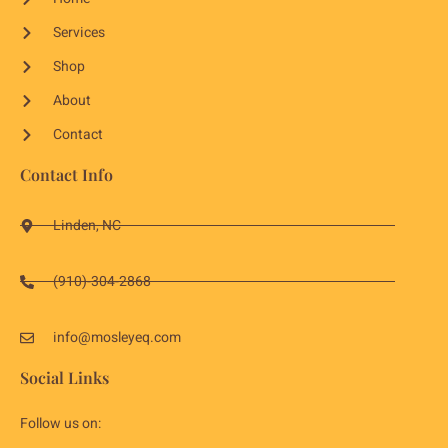
Services
Shop
About
Contact
Contact Info
Linden, NC
(910)-304-2868
info@mosleyeq.com
Social Links
Follow us on: