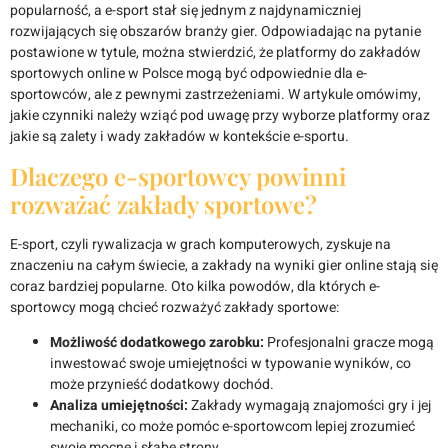
popularność, a e-sport stał się jednym z najdynamiczniej
rozwijających się obszarów branży gier. Odpowiadając na pytanie
postawione w tytule, można stwierdzić, że platformy do zakładów
sportowych online w Polsce mogą być odpowiednie dla e-
sportowców, ale z pewnymi zastrzeżeniami. W artykule omówimy,
jakie czynniki należy wziąć pod uwagę przy wyborze platformy oraz
jakie są zalety i wady zakładów w kontekście e-sportu.
Dlaczego e-sportowcy powinni
rozważać zakłady sportowe?
E-sport, czyli rywalizacja w grach komputerowych, zyskuje na
znaczeniu na całym świecie, a zakłady na wyniki gier online stają się
coraz bardziej popularne. Oto kilka powodów, dla których e-
sportowcy mogą chcieć rozważyć zakłady sportowe:
Możliwość dodatkowego zarobku:
Profesjonalni gracze mogą
inwestować swoje umiejętności w typowanie wyników, co
może przynieść dodatkowy dochód.
Analiza umiejętności:
Zakłady wymagają znajomości gry i jej
mechaniki, co może pomóc e-sportowcom lepiej zrozumieć
swoje mocne i słabe strony.