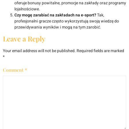
oferuje bonusy powitalne, promocje na zakłady oraz programy
lojalnościowe.
Czy mogę zarabiać na zakładach na e-sport?
Tak,
profesjonalni gracze często wykorzystują swoją wiedzę do
przewidywania wyników i mogą na tym zarobić.
Leave a Reply
Your email address will not be published.
Required fields are marked
*
Comment
*