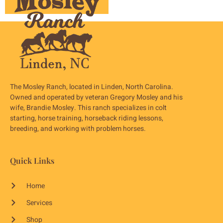
The Mosley Ranch, located in Linden, North Carolina.
Owned and operated by veteran Gregory Mosley and his
wife, Brandie Mosley. This ranch specializes in colt
starting, horse training, horseback riding lessons,
breeding, and working with problem horses.
Quick Links
Home
Services
Shop