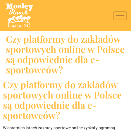
Czy platformy do zakładów
sportowych online w Polsce
są odpowiednie dla e-
sportowców?
Czy platformy do zakładów
sportowych online w Polsce
są odpowiednie dla e-
sportowców?
W ostatnich latach zakłady sportowe online zyskały ogromną