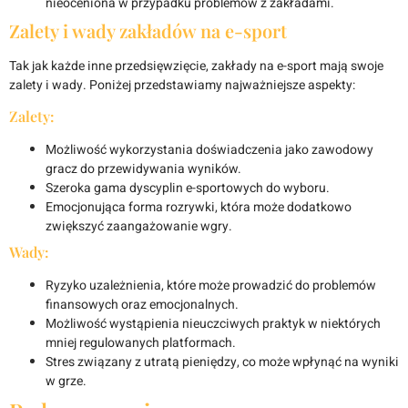
nieoceniona w przypadku problemów z zakładami.
Zalety i wady zakładów na e-sport
Tak jak każde inne przedsięwzięcie, zakłady na e-sport mają swoje
zalety i wady. Poniżej przedstawiamy najważniejsze aspekty:
Zalety:
Możliwość wykorzystania doświadczenia jako zawodowy
gracz do przewidywania wyników.
Szeroka gama dyscyplin e-sportowych do wyboru.
Emocjonująca forma rozrywki, która może dodatkowo
zwiększyć zaangażowanie wgry.
Wady:
Ryzyko uzależnienia, które może prowadzić do problemów
finansowych oraz emocjonalnych.
Możliwość wystąpienia nieuczciwych praktyk w niektórych
mniej regulowanych platformach.
Stres związany z utratą pieniędzy, co może wpłynąć na wyniki
w grze.