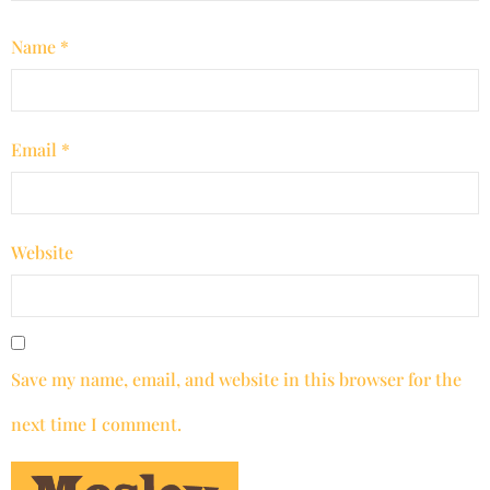
Name
*
Email
*
Website
Save my name, email, and website in this browser for the
next time I comment.