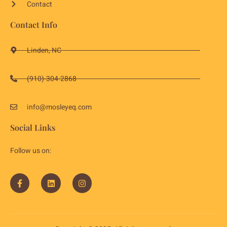
Contact
Contact Info
Linden, NC
(910)-304-2868
info@mosleyeq.com
Social Links
Follow us on: