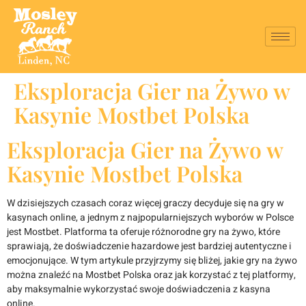
Eksploracja Gier na Żywo w
Kasynie Mostbet Polska
Eksploracja Gier na Żywo w
Kasynie Mostbet Polska
W dzisiejszych czasach coraz więcej graczy decyduje się na gry w
kasynach online, a jednym z najpopularniejszych wyborów w Polsce
jest Mostbet. Platforma ta oferuje różnorodne gry na żywo, które
sprawiają, że doświadczenie hazardowe jest bardziej autentyczne i
emocjonujące. W tym artykule przyjrzymy się bliżej, jakie gry na żywo
można znaleźć na Mostbet Polska oraz jak korzystać z tej platformy,
aby maksymalnie wykorzystać swoje doświadczenia z kasyna
online.