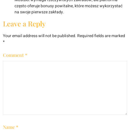
często oferuje bonusy powitalne, które możesz wykorzystać
na swoje pierwsze zakłady.
Leave a Reply
Your email address will not be published.
Required fields are marked
*
Comment
*
Name
*