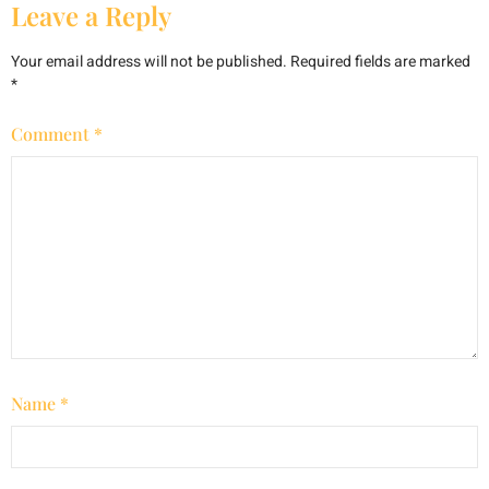
Leave a Reply
Your email address will not be published.
Required fields are marked
*
Comment
*
Name
*