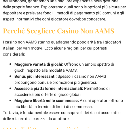
dei Monopoli, garantendo una migliore esperienza nella gestione
delle proprie finanze. Esploreremo quali sono le opzioni più sicure per
depositare e prelevare fondi, i metodi di pagamento più comuni e gli
aspetti normativi che ogni giocatore dovrebbe conoscere.
Perché Scegliere Casino Non AAMS
I casino non AAMS stanno guadagnando popolarità tra i giocatori
italiani per vari motivi. Ecco alcune ragioni per cui potresti
considerarli:
Maggiore varietà di giochi:
Offrono un ampio spettro di
giochi rispetto alla modalità AAMS.
Bonus più interessanti:
Spesso, i casinò non AAMS
propongono bonus e promozioni più generosi.
Accesso a piattaforme internazionali:
Permettono di
accedere a più offerte di gioco globali.
Maggiore libertà nelle scommesse:
Alcuni operatori offrono
più libertà in termini di limiti di scommessa.
Tuttavia, è fondamentale essere consapevoli dei rischi associati e
delle misure di sicurezza da adottare.