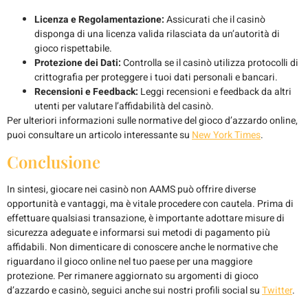
Licenza e Regolamentazione:
Assicurati che il casinò
disponga di una licenza valida rilasciata da un’autorità di
gioco rispettabile.
Protezione dei Dati:
Controlla se il casinò utilizza protocolli di
crittografia per proteggere i tuoi dati personali e bancari.
Recensioni e Feedback:
Leggi recensioni e feedback da altri
utenti per valutare l’affidabilità del casinò.
Per ulteriori informazioni sulle normative del gioco d’azzardo online,
puoi consultare un articolo interessante su
New York Times
.
Conclusione
In sintesi, giocare nei casinò non AAMS può offrire diverse
opportunità e vantaggi, ma è vitale procedere con cautela. Prima di
effettuare qualsiasi transazione, è importante adottare misure di
sicurezza adeguate e informarsi sui metodi di pagamento più
affidabili. Non dimenticare di conoscere anche le normative che
riguardano il gioco online nel tuo paese per una maggiore
protezione. Per rimanere aggiornato su argomenti di gioco
d’azzardo e casinò, seguici anche sui nostri profili social su
Twitter
.