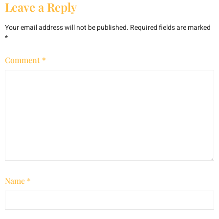
Leave a Reply
Your email address will not be published.
Required fields are marked
*
Comment
*
Name
*