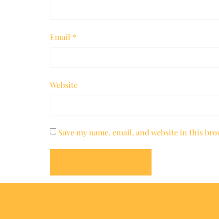
Email
*
Website
Save my name, email, and website in this bro