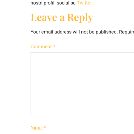
nostri profili social su
Twitter
.
Leave a Reply
Your email address will not be published.
Requir
Comment
*
Name
*