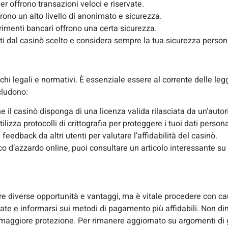
ler offrono transazioni veloci e riservate.
frono un alto livello di anonimato e sicurezza.
erimenti bancari offrono una certa sicurezza.
ati dal casinò scelto e considera sempre la tua sicurezza person
 legali e normativi. È essenziale essere al corrente delle leggi
cludono:
e il casinò disponga di una licenza valida rilasciata da un’autori
ilizza protocolli di crittografia per proteggere i tuoi dati persona
feedback da altri utenti per valutare l’affidabilità del casinò.
oco d’azzardo online, puoi consultare un articolo interessante su
re diverse opportunità e vantaggi, ma è vitale procedere con cau
ate e informarsi sui metodi di pagamento più affidabili. Non d
 maggiore protezione. Per rimanere aggiornato su argomenti di 