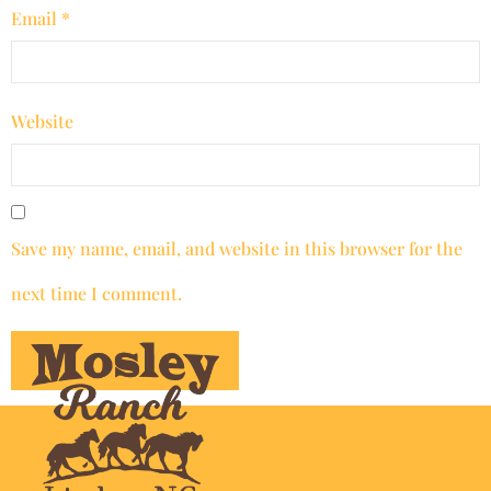
Email
*
Website
Save my name, email, and website in this browser for the
next time I comment.