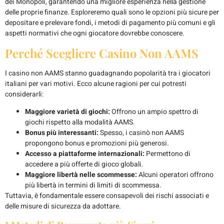
dei Monopoli, garantendo una migliore esperienza nella gestione
delle proprie finanze. Esploreremo quali sono le opzioni più sicure per
depositare e prelevare fondi, i metodi di pagamento più comuni e gli
aspetti normativi che ogni giocatore dovrebbe conoscere.
Perché Scegliere Casino Non AAMS
I casino non AAMS stanno guadagnando popolarità tra i giocatori
italiani per vari motivi. Ecco alcune ragioni per cui potresti
considerarli:
Maggiore varietà di giochi:
Offrono un ampio spettro di
giochi rispetto alla modalità AAMS.
Bonus più interessanti:
Spesso, i casinò non AAMS
propongono bonus e promozioni più generosi.
Accesso a piattaforme internazionali:
Permettono di
accedere a più offerte di gioco globali.
Maggiore libertà nelle scommesse:
Alcuni operatori offrono
più libertà in termini di limiti di scommessa.
Tuttavia, è fondamentale essere consapevoli dei rischi associati e
delle misure di sicurezza da adottare.