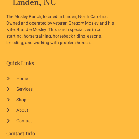
The Mosley Ranch, located in Linden, North Carolina.
Owned and operated by veteran Gregory Mosley and his
wife, Brandie Mosley. This ranch specializes in colt
starting, horse training, horseback riding lessons,
breeding, and working with problem horses.
Quick Links
Home
Services
Shop
About
Contact
Contact Info