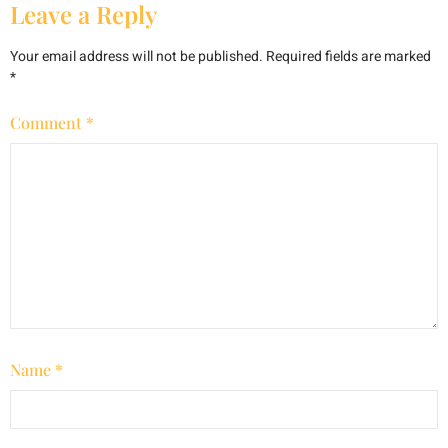
Leave a Reply
Your email address will not be published.
Required fields are marked
*
Comment
*
Name
*