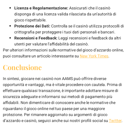
Licenza e Regolamentazione:
Assicurati che il casinò
disponga di una licenza valida rilasciata da un’autorità di
gioco rispettabile.
Protezione dei Dati:
Controlla se il casinò utilizza protocolli di
crittografia per proteggere i tuoi dati personali e bancari.
Recensioni e Feedback:
Leggi recensioni e feedback da altri
utenti per valutare l’affidabilità del casinò.
Per ulteriori informazioni sulle normative del gioco d’azzardo online,
puoi consultare un articolo interessante su
New York Times
.
Conclusione
In sintesi, giocare nei casinò non AAMS può offrire diverse
opportunità e vantaggi, ma è vitale procedere con cautela. Prima di
effettuare qualsiasi transazione, è importante adottare misure di
sicurezza adeguate e informarsi sui metodi di pagamento più
affidabili. Non dimenticare di conoscere anche le normative che
riguardano il gioco online nel tuo paese per una maggiore
protezione. Per rimanere aggiornato su argomenti di gioco
d’azzardo e casinò, seguici anche sui nostri profili social su
Twitter
.