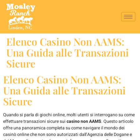
Elenco Casino Non AAMS:
Una Guida alle Transazioni
Sicure
Elenco Casino Non AAMS:
Una Guida alle Transazioni
Sicure
Quando si parla di giochi online, molti utenti si interrogano su come
effettuare transazioni sicure sui
casino non AAMS
. Questo articolo
offre una panoramica completa su come navigare il mondo dei
casinò online che non sono autorizzati dall’Agenzia delle Dogane e