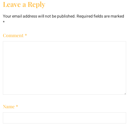
Leave a Reply
Your email address will not be published.
Required fields are marked
*
Comment
*
Name
*